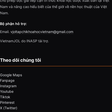
cho phép độc giả tiếp cận tri thức khoa học được xuất bản tại Việt
Nam và nâng cao hiểu biết của thế giới về nền học thuật của Việt
Nam.
Bộ phận hỗ trợ:
Email.
vjoltapchikhoahocvietnam@gmail.com
VietnamJOL do INASP tài trợ.
Theo dõi chúng tôi
Google Maps
Fanpage
Instagram
Youtube
Tiktok
Pinterest
X (Twitter)