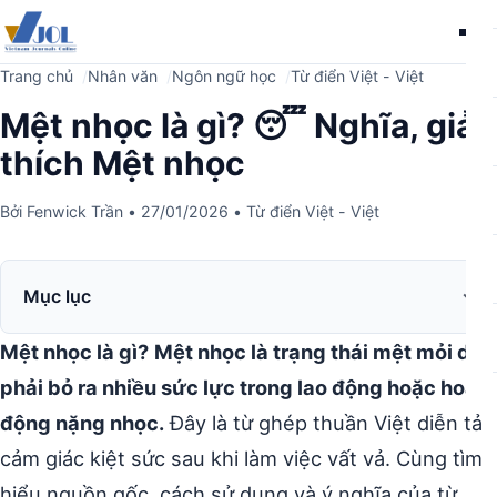
Me
Trang chủ
Nhân văn
Ngôn ngữ học
Từ điển Việt - Việt
Mệt nhọc là gì? 😴 Nghĩa, giải
thích Mệt nhọc
Bởi
Fenwick Trần
•
27/01/2026
•
Từ điển Việt - Việt
Mục lục
Mệt nhọc là gì?
Mệt nhọc là trạng thái mệt mỏi do
phải bỏ ra nhiều sức lực trong lao động hoặc hoạt
động nặng nhọc.
Đây là từ ghép thuần Việt diễn tả
cảm giác kiệt sức sau khi làm việc vất vả. Cùng tìm
hiểu nguồn gốc, cách sử dụng và ý nghĩa của từ