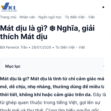
Me
Trang chủ
Nhân văn
Ngôn ngữ học
Từ điển Việt - Việt
Mát dịu là gì? ❄️ Nghĩa, giải
thích Mát dịu
Bởi
Fenwick Trần
•
28/01/2026
•
Từ điển Việt - Việt
Mục lục
Mát dịu là gì?
Mát dịu là tính từ chỉ cảm giác mát
mẻ, dễ chịu, nhẹ nhàng, thường dùng để miêu tả
thời tiết, không khí hoặc cảm giác trên da.
Đây là
từ ghép quen thuộc trong tiếng Việt, gợi lên sự
thoải mái và thư thái. Cùng tìm hiểu nguồn gốc,