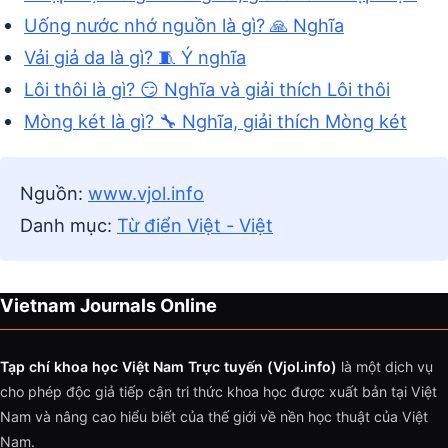
Uống nước nhớ nguồn là gì? 🙏 Nghĩa
Vải giả da là gì? 🧵 Ý nghĩa
Lôi thôi là gì? 😏 Nghĩa và giải thích Lôi thôi
Mòng két là gì? 🔧 Nghĩa, giải thích Mòng két
Nguồn:
www.vjol.info
Danh mục:
Từ điển Việt - Việt
Vietnam Journals Online
Tạp chí khoa học Việt Nam Trực tuyến (Vjol.info)
là một dịch vụ
cho phép độc giả tiếp cận tri thức khoa học được xuất bản tại Việt
Nam và nâng cao hiểu biết của thế giới về nền học thuật của Việt
Nam.