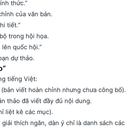
ính thức.”
hỉnh của văn bản.
i tiết.”
ộ trong hội họa.
 lên quốc hội.”
oạn dự thảo.
o”
g tiếng Việt:
 (bản viết hoàn chỉnh nhưng chưa công bố).
n thảo đã viết đầy đủ nội dung.
ỉ liệt kê các mục).
giải thích ngắn, dàn ý chỉ là danh sách các