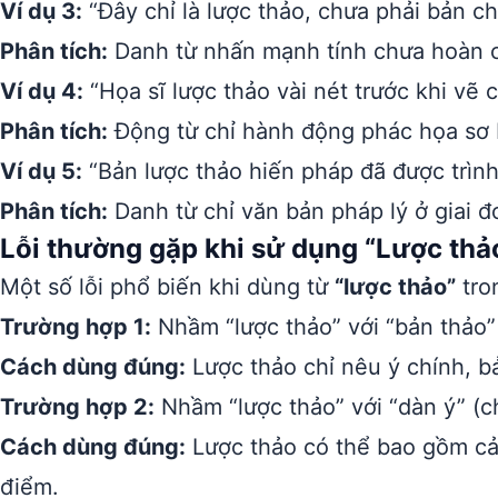
Ví dụ 3:
“Đây chỉ là lược thảo, chưa phải bản ch
Phân tích:
Danh từ nhấn mạnh tính chưa hoàn c
Ví dụ 4:
“Họa sĩ lược thảo vài nét trước khi vẽ ch
Phân tích:
Động từ chỉ hành động phác họa sơ b
Ví dụ 5:
“Bản lược thảo hiến pháp đã được trình
Phân tích:
Danh từ chỉ văn bản pháp lý ở giai đ
Lỗi thường gặp khi sử dụng “Lược thả
Một số lỗi phổ biến khi dùng từ
“lược thảo”
tron
Trường hợp 1:
Nhầm “lược thảo” với “bản thảo”
Cách dùng đúng:
Lược thảo chỉ nêu ý chính, bả
Trường hợp 2:
Nhầm “lược thảo” với “dàn ý” (ch
Cách dùng đúng:
Lược thảo có thể bao gồm cả 
điểm.