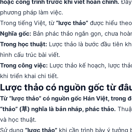
hoặc công trình trước khi viết hoàn chỉnh.
Đây 
phương pháp làm việc.
Trong tiếng Việt, từ
“lược thảo”
được hiểu theo
Nghĩa gốc:
Bản phác thảo ngắn gọn, chưa hoàn
Trong học thuật:
Lược thảo là bước đầu tiên khi
hình cấu trúc bài viết.
Trong công việc:
Lược thảo kế hoạch, lược thả
khi triển khai chi tiết.
Lược thảo có nguồn gốc từ đâ
Từ “lược thảo” có nguồn gốc Hán Việt, trong đó
“thảo” (草) nghĩa là bản nháp, phác thảo.
Thuật
và học thuật.
Sử dụng
“lược thảo”
khi cần trình bày ý tưởng 