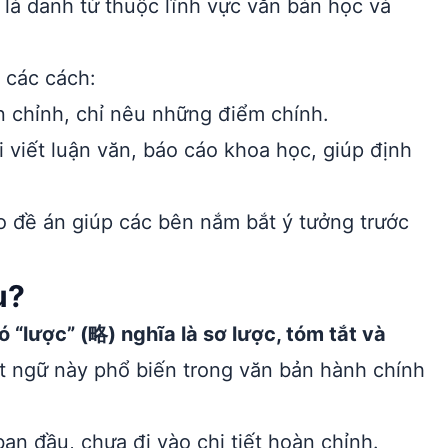
là danh từ thuộc lĩnh vực văn bản học và
 các cách:
 chỉnh, chỉ nêu những điểm chính.
 viết luận văn, báo cáo khoa học, giúp định
o đề án giúp các bên nắm bắt ý tưởng trước
u?
 “lược” (略) nghĩa là sơ lược, tóm tắt và
 ngữ này phổ biến trong văn bản hành chính
ban đầu, chưa đi vào chi tiết hoàn chỉnh.