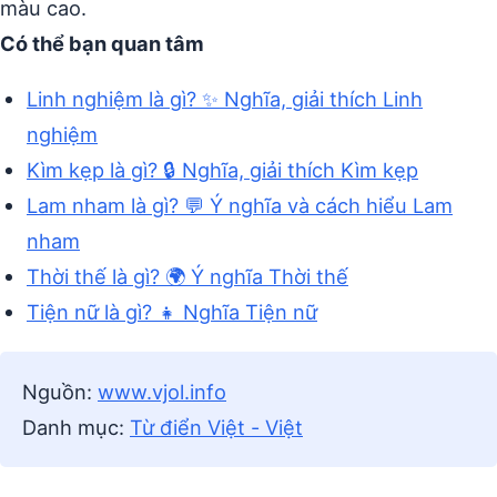
màu cao.
Có thể bạn quan tâm
Linh nghiệm là gì? ✨ Nghĩa, giải thích Linh
nghiệm
Kìm kẹp là gì? 🔒 Nghĩa, giải thích Kìm kẹp
Lam nham là gì? 💬 Ý nghĩa và cách hiểu Lam
nham
Thời thế là gì? 🌍 Ý nghĩa Thời thế
Tiện nữ là gì? 👧 Nghĩa Tiện nữ
Nguồn:
www.vjol.info
Danh mục:
Từ điển Việt - Việt