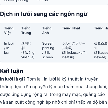
Dịch in lưới sang các ngôn ngữ
Tiếng
Tiếng
Tiếng
Tiếng Nhật
Tiếng H
Việt
Trung
Anh
In lưới
丝网印
Screen
シルクスクリー
실크스크
/ In
刷
printing
ン印刷
쇄
lụa
(Sīwǎng
/ Silk
(Shirukusukurīn
(Silkeus
yìnshuā)
screen
insatsu)
inswae)
Kết luận
In lưới là gì?
Tóm lại, in lưới là kỹ thuật in truyền
thống dựa trên nguyên lý mực thấm qua khung lưới,
được ứng dụng rộng rãi trong may mặc, quảng cáo
và sản xuất công nghiệp nhờ chi phí thấp và độ bền