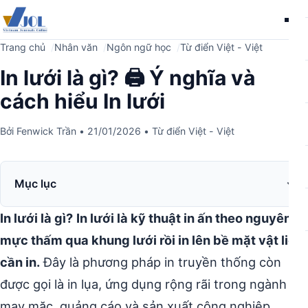
Me
Trang chủ
Nhân văn
Ngôn ngữ học
Từ điển Việt - Việt
In lưới là gì? 🖨️ Ý nghĩa và
cách hiểu In lưới
Bởi
Fenwick Trần
•
21/01/2026
•
Từ điển Việt - Việt
Mục lục
In lưới là gì?
In lưới là kỹ thuật in ấn theo nguyên lý
mực thấm qua khung lưới rồi in lên bề mặt vật liệu
cần in.
Đây là phương pháp in truyền thống còn
được gọi là in lụa, ứng dụng rộng rãi trong ngành
may mặc, quảng cáo và sản xuất công nghiệp.