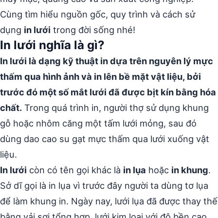
Cùng tìm hiểu nguồn gốc, quy trình và cách sử
dụng
in lưới
trong đời sống nhé!
In lưới nghĩa là gì?
In lưới là dạng kỹ thuật in dựa trên nguyên lý mực
thấm qua hình ảnh và in lên bề mặt vật liệu, bởi
trước đó một số mắt lưới đã được bịt kín bằng hóa
chất.
Trong quá trình in, người thợ sử dụng khung
gỗ hoặc nhôm căng một tấm lưới mỏng, sau đó
dùng dao cao su gạt mực thấm qua lưới xuống vật
liệu.
In lưới
còn có tên gọi khác là
in lụa
hoặc
in khung
.
Sở dĩ gọi là in lụa vì trước đây người ta dùng tơ lụa
để làm khung in. Ngày nay, lưới lụa đã được thay thế
bằng vải sợi tổng hợp, lưới kim loại với độ bền cao