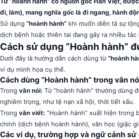
Từ “hoành hành” có nguồn gốc Hán Việt, được
đi, làm), mang nghĩa gốc là đi ngang, hành đ
Sử dụng
“hoành hành”
khi muốn diễn tả sự lộng
dịch bệnh hoặc thiên tai đang gây ra nhiều tác 
Cách sử dụng “Hoành hành” đú
Dưới đây là hướng dẫn cách dùng từ
“hoành hà
ví dụ minh họa cụ thể.
Cách dùng “Hoành hành” trong văn nói
Trong
văn nói:
Từ “hoành hành” thường dùng để 
nghiêm trọng, như tệ nạn xã hội, thời tiết xấu.
Trong
văn viết:
“Hoành hành” xuất hiện trong b
chính (dịch bệnh hoành hành), văn học (giặc g
Các ví dụ, trường hợp và ngữ cảnh s