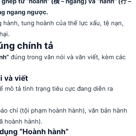
 ghép từ “hoành” (橫 – ngang) và “hành” (行 –
ộng ngang ngược.
 hành, tung hoành của thế lực xấu, tệ nạn,
hại.
ng chính tả
nh”
đúng trong văn nói và văn viết, kèm các
 và viết
mô tả tình trạng tiêu cực đang diễn ra
áo chí (tội phạm hoành hành), văn bản hành
iã hoành hành).
ử dụng “Hoành hành”