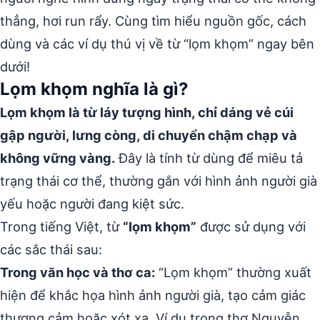
thẳng, hơi run rẩy. Cùng tìm hiểu nguồn gốc, cách
dùng và các ví dụ thú vị về từ “lọm khọm” ngay bên
dưới!
Lọm khọm nghĩa là gì?
Lọm khọm là từ láy tượng hình, chỉ dáng vẻ cúi
gập người, lưng còng, di chuyển chậm chạp và
không vững vàng.
Đây là tính từ dùng để miêu tả
trạng thái cơ thể, thường gắn với hình ảnh người già
yếu hoặc người đang kiệt sức.
Trong tiếng Việt, từ
“lọm khọm”
được sử dụng với
các sắc thái sau:
Trong văn học và thơ ca:
“Lọm khọm” thường xuất
hiện để khắc họa hình ảnh người già, tạo cảm giác
thương cảm hoặc xót xa. Ví dụ trong thơ Nguyễn