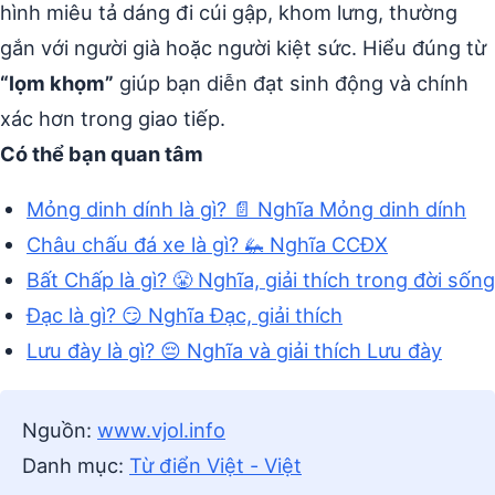
hình miêu tả dáng đi cúi gập, khom lưng, thường
gắn với người già hoặc người kiệt sức. Hiểu đúng từ
“lọm khọm”
giúp bạn diễn đạt sinh động và chính
xác hơn trong giao tiếp.
Có thể bạn quan tâm
Mỏng dinh dính là gì? 📄 Nghĩa Mỏng dinh dính
Châu chấu đá xe là gì? 🦗 Nghĩa CCĐX
Bất Chấp là gì? 😤 Nghĩa, giải thích trong đời sống
Đạc là gì? 😏 Nghĩa Đạc, giải thích
Lưu đày là gì? 😔 Nghĩa và giải thích Lưu đày
Nguồn:
www.vjol.info
Danh mục:
Từ điển Việt - Việt