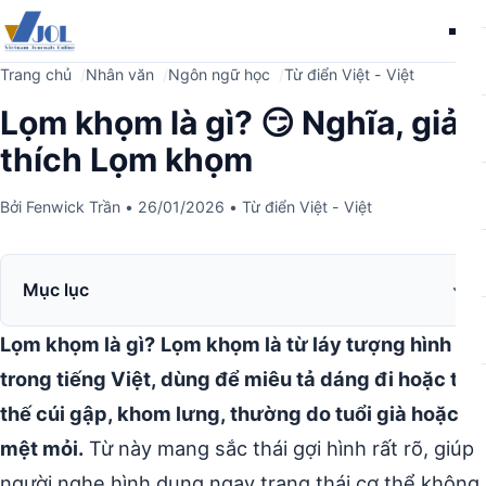
Me
Trang chủ
Nhân văn
Ngôn ngữ học
Từ điển Việt - Việt
Lọm khọm là gì? 😏 Nghĩa, giải
thích Lọm khọm
Bởi
Fenwick Trần
•
26/01/2026
•
Từ điển Việt - Việt
Mục lục
Lọm khọm là gì?
Lọm khọm là từ láy tượng hình
trong tiếng Việt, dùng để miêu tả dáng đi hoặc tư
thế cúi gập, khom lưng, thường do tuổi già hoặc
mệt mỏi.
Từ này mang sắc thái gợi hình rất rõ, giúp
người nghe hình dung ngay trạng thái cơ thể không