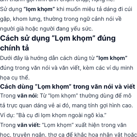
Sử dụng
“lọm khọm”
khi muốn miêu tả dáng đi cúi
gập, khom lưng, thường trong ngữ cảnh nói về
người già hoặc người đang yếu sức.
Cách sử dụng “Lọm khọm” đúng
chính tả
Dưới đây là hướng dẫn cách dùng từ
“lọm khọm”
đúng trong văn nói và văn viết, kèm các ví dụ minh
họa cụ thể.
Cách dùng “Lọm khọm” trong văn nói và viết
Trong
văn nói:
Từ “lọm khọm” thường dùng để mô
tả trực quan dáng vẻ ai đó, mang tính gợi hình cao.
Ví dụ: “Bà cụ đi lọm khọm ngoài ngõ kìa.”
Trong
văn viết:
“Lọm khọm” xuất hiện trong văn
học, truyện ngắn, thơ ca để khắc họa nhân vật hoặc