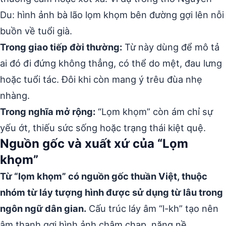
Du: hình ảnh bà lão lọm khọm bên đường gợi lên nỗi
buồn về tuổi già.
Trong giao tiếp đời thường:
Từ này dùng để mô tả
ai đó đi đứng không thẳng, có thể do mệt, đau lưng
hoặc tuổi tác. Đôi khi còn mang ý trêu đùa nhẹ
nhàng.
Trong nghĩa mở rộng:
“Lọm khọm” còn ám chỉ sự
yếu ớt, thiếu sức sống hoặc trạng thái kiệt quệ.
Nguồn gốc và xuất xứ của “Lọm
khọm”
Từ “lọm khọm” có nguồn gốc thuần Việt, thuộc
nhóm từ láy tượng hình được sử dụng từ lâu trong
ngôn ngữ dân gian.
Cấu trúc láy âm “l-kh” tạo nên
âm thanh gợi hình ảnh chậm chạp, nặng nề.