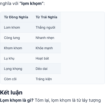
nghĩa với
“lọm khọm”
:
Từ Đồng Nghĩa
Từ Trái Nghĩa
Lom khom
Thẳng người
Còng lưng
Nhanh nhẹn
Khom khom
Khỏe mạnh
Lụ khụ
Hoạt bát
Lọng khọng
Dẻo dai
Còm cõi
Tráng kiện
Kết luận
Lọm khọm là gì?
Tóm lại, lọm khọm là từ láy tượng