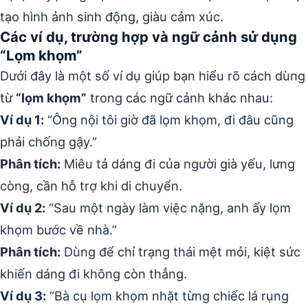
tạo hình ảnh sinh động, giàu cảm xúc.
Các ví dụ, trường hợp và ngữ cảnh sử dụng
“Lọm khọm”
Dưới đây là một số ví dụ giúp bạn hiểu rõ cách dùng
từ
“lọm khọm”
trong các ngữ cảnh khác nhau:
Ví dụ 1:
“Ông nội tôi giờ đã lọm khọm, đi đâu cũng
phải chống gậy.”
Phân tích:
Miêu tả dáng đi của người già yếu, lưng
còng, cần hỗ trợ khi di chuyển.
Ví dụ 2:
“Sau một ngày làm việc nặng, anh ấy lọm
khọm bước về nhà.”
Phân tích:
Dùng để chỉ trạng thái mệt mỏi, kiệt sức
khiến dáng đi không còn thẳng.
Ví dụ 3:
“Bà cụ lọm khọm nhặt từng chiếc lá rụng