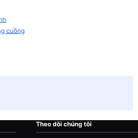
inh
ông cuồng
Theo dõi chúng tôi