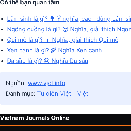
Có thể bạn quan tâm
Lâm sinh là gì? 🌳 Ý nghĩa, cách dùng Lâm s
Ngông cuồng là gì? 😏 Nghĩa, giải thích Ng
Qui mô là gì? 📊 Nghĩa, giải thích Qui mô
Xen canh là gì? 🌾 Nghĩa Xen canh
Đa sầu là gì? 😔 Nghĩa Đa sầu
Nguồn:
www.vjol.info
Danh mục:
Từ điển Việt - Việt
Vietnam Journals Online