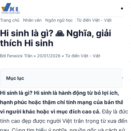
Me
Trang chủ
Nhân văn
Ngôn ngữ học
Từ điển Việt - Việt
Hi sinh là gì? 🙏 Nghĩa, giải
thích Hi sinh
Bởi
Fenwick Trần
•
20/01/2026
•
Từ điển Việt - Việt
Mục lục
Hi sinh là gì?
Hi sinh là hành động từ bỏ lợi ích,
hạnh phúc hoặc thậm chí tính mạng của bản thân
vì người khác hoặc vì mục đích cao cả.
Đây là đức
tính cao đẹp được người Việt trân trọng từ xưa đến
nay. Cùng tìm hiểu ý nghĩa, nguồn gốc và cách sử