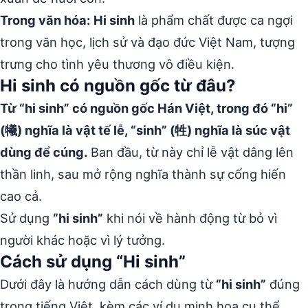
Trong văn hóa:
Hi sinh
là phẩm chất được ca ngợi
trong văn học, lịch sử và đạo đức Việt Nam, tượng
trưng cho tình yêu thương vô điều kiện.
Hi sinh có nguồn gốc từ đâu?
Từ “hi sinh” có nguồn gốc Hán Việt, trong đó “hi”
(犧) nghĩa là vật tế lễ, “sinh” (牲) nghĩa là súc vật
dùng để cúng.
Ban đầu, từ này chỉ lễ vật dâng lên
thần linh, sau mở rộng nghĩa thành sự cống hiến
cao cả.
Sử dụng
“hi sinh”
khi nói về hành động từ bỏ vì
người khác hoặc vì lý tưởng.
Cách sử dụng “Hi sinh”
Dưới đây là hướng dẫn cách dùng từ
“hi sinh”
đúng
trong tiếng Việt, kèm các ví dụ minh họa cụ thể.