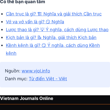
Có thể bạn quan tâm
Cần trục là gì? 🏗️ Nghĩa và giải thích Cần trục
Vớ va vớ vẩn là gì? 😏 Nghĩa
Lược thao là gì? 💡 Ý nghĩa, cách dùng Lược thao
Kịch bản là gì? 📝 Nghĩa, giải thích Kịch bản
Kềnh kệnh là gì? 😏 Ý nghĩa, cách dùng Kềnh
kệnh
Nguồn:
www.vjol.info
Danh mục:
Từ điển Việt - Việt
Vietnam Journals Online