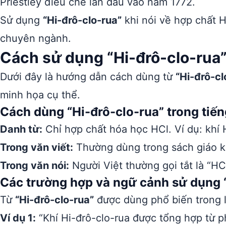
Priestley điều chế lần đầu vào năm 1772.
Sử dụng
“Hi-đrô-clo-rua”
khi nói về hợp chất 
chuyên ngành.
Cách sử dụng “Hi-đrô-clo-rua
Dưới đây là hướng dẫn cách dùng từ
“Hi-đrô-cl
minh họa cụ thể.
Cách dùng “Hi-đrô-clo-rua” trong tiến
Danh từ:
Chỉ hợp chất hóa học HCl. Ví dụ: khí H
Trong văn viết:
Thường dùng trong sách giáo kh
Trong văn nói:
Người Việt thường gọi tắt là “HCl
Các trường hợp và ngữ cảnh sử dụng 
Từ
“Hi-đrô-clo-rua”
được dùng phổ biến trong l
Ví dụ 1:
“Khí Hi-đrô-clo-rua được tổng hợp từ p