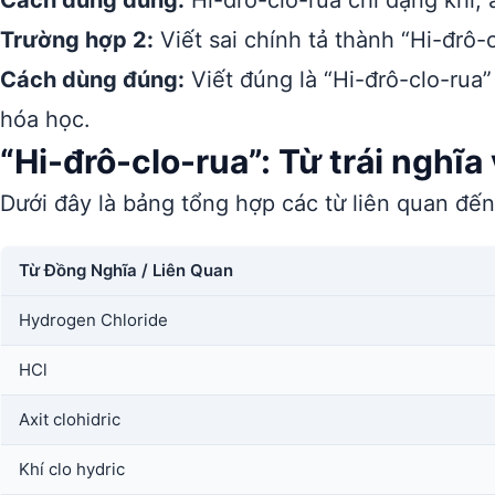
Cách dùng đúng:
Hi-đrô-clo-rua chỉ dạng khí, 
Trường hợp 2:
Viết sai chính tả thành “Hi-đrô-c
Cách dùng đúng:
Viết đúng là “Hi-đrô-clo-rua”
hóa học.
“Hi-đrô-clo-rua”: Từ trái nghĩ
Dưới đây là bảng tổng hợp các từ liên quan đế
Từ Đồng Nghĩa / Liên Quan
Hydrogen Chloride
HCl
Axit clohidric
Khí clo hydric