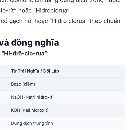
axit clohidric chỉ dạng dung dịch trong nước.
lo-rít” hoặc “Hiđroclorua”.
 có gạch nối hoặc “Hiđro clorua” theo chuẩn
a và đồng nghĩa
n
“Hi-đrô-clo-rua”
:
Từ Trái Nghĩa / Đối Lập
Bazơ (kiềm)
NaOH (Natri hidroxit)
KOH (Kali hidroxit)
Dung dịch trung tính