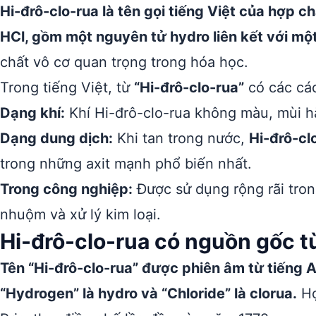
Hi-đrô-clo-rua là tên gọi tiếng Việt của hợp 
HCl, gồm một nguyên tử hydro liên kết với một
chất vô cơ quan trọng trong hóa học.
Trong tiếng Việt, từ
“Hi-đrô-clo-rua”
có các các
Dạng khí:
Khí Hi-đrô-clo-rua không màu, mùi hắc
Dạng dung dịch:
Khi tan trong nước,
Hi-đrô-cl
trong những axit mạnh phổ biến nhất.
Trong công nghiệp:
Được sử dụng rộng rãi tro
nhuộm và xử lý kim loại.
Hi-đrô-clo-rua có nguồn gốc t
Tên “Hi-đrô-clo-rua” được phiên âm từ tiếng A
“Hydrogen” là hydro và “Chloride” là clorua.
Hợ