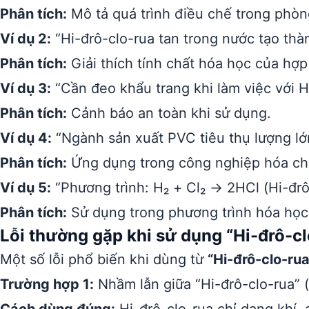
Phân tích:
Mô tả quá trình điều chế trong phòn
Ví dụ 2:
“Hi-đrô-clo-rua tan trong nước tạo thành
Phân tích:
Giải thích tính chất hóa học của hợp
Ví dụ 3:
“Cần đeo khẩu trang khi làm việc với Hi
Phân tích:
Cảnh báo an toàn khi sử dụng.
Ví dụ 4:
“Ngành sản xuất PVC tiêu thụ lượng lớ
Phân tích:
Ứng dụng trong công nghiệp hóa ch
Ví dụ 5:
“Phương trình: H₂ + Cl₂ → 2HCl (Hi-đrô
Phân tích:
Sử dụng trong phương trình hóa học
Lỗi thường gặp khi sử dụng “Hi-đrô-cl
Một số lỗi phổ biến khi dùng từ
“Hi-đrô-clo-rua
Trường hợp 1:
Nhầm lẫn giữa “Hi-đrô-clo-rua” (H