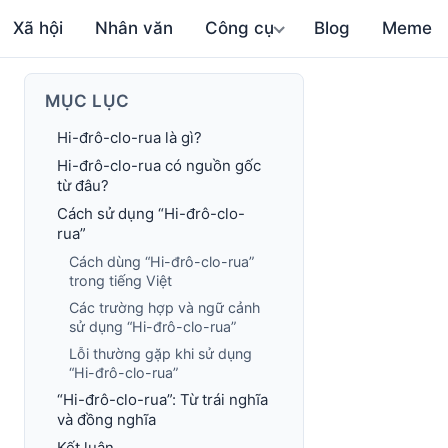
Xã hội
Nhân văn
Công cụ
Blog
Meme
MỤC LỤC
Hi-đrô-clo-rua là gì?
Hi-đrô-clo-rua có nguồn gốc
từ đâu?
Cách sử dụng “Hi-đrô-clo-
rua”
Cách dùng “Hi-đrô-clo-rua”
trong tiếng Việt
Các trường hợp và ngữ cảnh
sử dụng “Hi-đrô-clo-rua”
Lỗi thường gặp khi sử dụng
“Hi-đrô-clo-rua”
“Hi-đrô-clo-rua”: Từ trái nghĩa
và đồng nghĩa
Kết luận