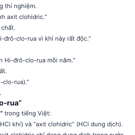
g thí nghiệm.
 axit clohidric.”
 chất.
-đrô-clo-rua vì khí này rất độc.”
n Hi-đrô-clo-rua mỗi năm.”
ất.
-clo-rua).”
.
o-rua”
”
trong tiếng Việt:
Cl khí) và “axit clohidric” (HCl dung dịch).