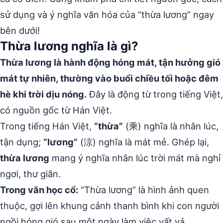
sử dụng và ý nghĩa văn hóa của “thừa lương” ngay
bên dưới!
Thừa lương nghĩa là gì?
Thừa lương là hành động hóng mát, tận hưởng gió
mát tự nhiên, thường vào buổi chiều tối hoặc đêm
hè khi trời dịu nóng.
Đây là động từ trong tiếng Việt,
có nguồn gốc từ Hán Việt.
Trong tiếng Hán Việt,
“thừa”
(乘) nghĩa là nhân lúc,
tận dụng;
“lương”
(涼) nghĩa là mát mẻ. Ghép lại,
thừa lương
mang ý nghĩa nhân lúc trời mát mà nghỉ
ngơi, thư giãn.
Trong văn học cổ:
“Thừa lương” là hình ảnh quen
thuộc, gợi lên khung cảnh thanh bình khi con người
ngồi hóng gió sau một ngày làm việc vất vả.