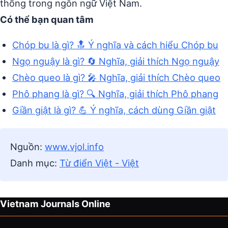
thống trong ngôn ngữ Việt Nam.
Có thể bạn quan tâm
Chóp bu là gì? 🔝 Ý nghĩa và cách hiểu Chóp bu
Ngọ nguậy là gì? 🔄 Nghĩa, giải thích Ngọ nguậy
Chèo queo là gì? 🎤 Nghĩa, giải thích Chèo queo
Phô phang là gì? 🔍 Nghĩa, giải thích Phô phang
Giần giật là gì? 💪 Ý nghĩa, cách dùng Giần giật
Nguồn:
www.vjol.info
Danh mục:
Từ điển Việt - Việt
Vietnam Journals Online