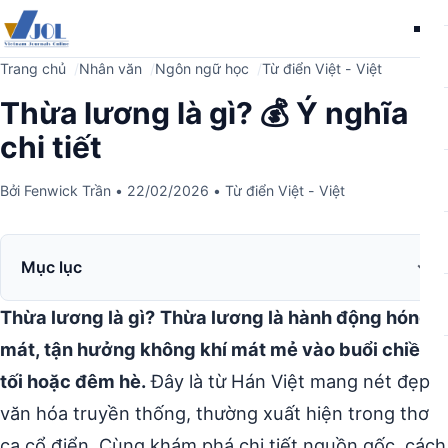
Me
Trang chủ
Nhân văn
Ngôn ngữ học
Từ điển Việt - Việt
Thừa lương là gì? 💰 Ý nghĩa
chi tiết
Bởi
Fenwick Trần
•
22/02/2026
•
Từ điển Việt - Việt
Mục lục
Thừa lương là gì?
Thừa lương là hành động hóng
mát, tận hưởng không khí mát mẻ vào buổi chiều
tối hoặc đêm hè.
Đây là từ Hán Việt mang nét đẹp
văn hóa truyền thống, thường xuất hiện trong thơ
ca cổ điển. Cùng khám phá chi tiết nguồn gốc, cách