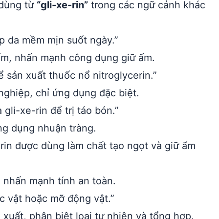
 dùng từ
“gli-xe-rin”
trong các ngữ cảnh khác
p da mềm mịn suốt ngày.”
m, nhấn mạnh công dụng giữ ẩm.
ể sản xuất thuốc nổ nitroglycerin.”
ghiệp, chỉ ứng dụng đặc biệt.
li-xe-rin để trị táo bón.”
ng dụng nhuận tràng.
rin được dùng làm chất tạo ngọt và giữ ẩm
 nhấn mạnh tính an toàn.
ực vật hoặc mỡ động vật.”
uất, phân biệt loại tự nhiên và tổng hợp.