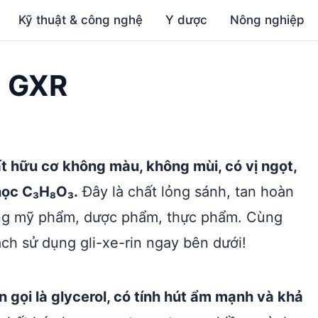
Kỹ thuật & công nghệ
Y dược
Nông nghiệp
ĩa GXR
hất hữu cơ không màu, không mùi, có vị ngọt,
học C₃H₈O₃.
Đây là chất lỏng sánh, tan hoàn
rong mỹ phẩm, dược phẩm, thực phẩm. Cùng
ách sử dụng gli-xe-rin ngay bên dưới!
òn gọi là glycerol, có tính hút ẩm mạnh và khả