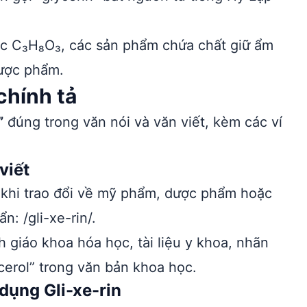
ọc C₃H₈O₃, các sản phẩm chứa chất giữ ẩm
ược phẩm.
chính tả
”
đúng trong văn nói và văn viết, kèm các ví
viết
n khi trao đổi về mỹ phẩm, dược phẩm hoặc
: /gli-xe-rin/.
h giáo khoa hóa học, tài liệu y khoa, nhãn
cerol” trong văn bản khoa học.
dụng Gli-xe-rin