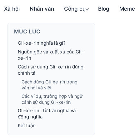
Xã hội
Nhân văn
Công cụ
Blog
Meme
MỤC LỤC
Gli-xe-rin nghĩa là gì?
Nguồn gốc và xuất xứ của Gli-
xe-rin
Cách sử dụng Gli-xe-rin đúng
chính tả
Cách dùng Gli-xe-rin trong
văn nói và viết
Các ví dụ, trường hợp và ngữ
cảnh sử dụng Gli-xe-rin
Gli-xe-rin: Từ trái nghĩa và
đồng nghĩa
Kết luận