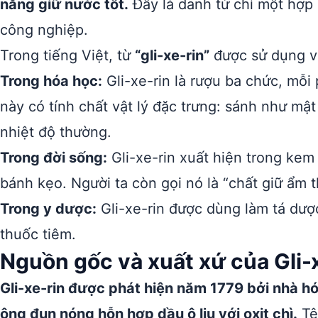
năng giữ nước tốt.
Đây là danh từ chỉ một hợp
công nghiệp.
Trong tiếng Việt, từ
“gli-xe-rin”
được sử dụng vớ
Trong hóa học:
Gli-xe-rin là rượu ba chức, mỗi
này có tính chất vật lý đặc trưng: sánh như mậ
nhiệt độ thường.
Trong đời sống:
Gli-xe-rin xuất hiện trong kem
bánh kẹo. Người ta còn gọi nó là “chất giữ ẩm 
Trong y dược:
Gli-xe-rin được dùng làm tá dượ
thuốc tiêm.
Nguồn gốc và xuất xứ của Gli-
Gli-xe-rin được phát hiện năm 1779 bởi nhà h
ông đun nóng hỗn hợp dầu ô liu với oxit chì.
Tê