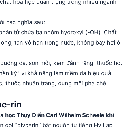
 chất hóa học quan trọng trong nhiều ngành
i các nghĩa sau:
 phân tử chứa ba nhóm hydroxyl (-OH). Chất
t ong, tan vô hạn trong nước, không bay hơi ở
 dưỡng da, son môi, kem đánh răng, thuốc ho,
thần kỳ” vì khả năng làm mềm da hiệu quả.
c, thuốc nhuận tràng, dung môi pha chế
xe-rin
óa học Thụy Điển Carl Wilhelm Scheele khi
n gọi “glycerin” bắt nguồn từ tiếng Hy Lạp