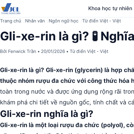
Khoa học tự nhiên
Trang chủ
Nhân văn
Ngôn ngữ học
Từ điển Việt - Việt
Gli-xe-rin là gì? 🧪 Ngh
Bởi
Fenwick Trần
•
20/01/2026
•
Từ điển Việt - Việt
Gli-xe-rin là gì?
Gli-xe-rin (glycerin) là hợp c
thuộc nhóm rượu đa chức với công thức hóa 
toàn trong nước và được ứng dụng rộng rãi t
khám phá chi tiết về nguồn gốc, tính chất và c
Gli-xe-rin nghĩa là gì?
Gli-xe-rin là một loại rượu đa chức (polyol), c