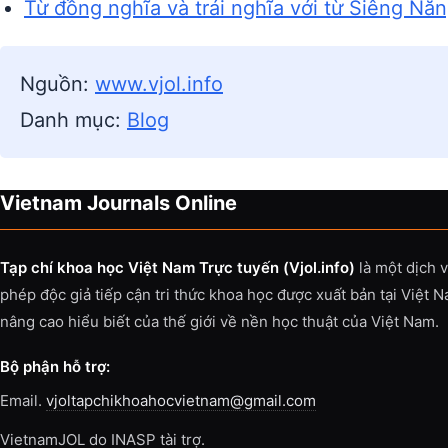
Từ đồng nghĩa và trái nghĩa với từ Siêng Nă
Nguồn:
www.vjol.info
Danh mục:
Blog
Vietnam Journals Online
Tạp chí khoa học Việt Nam Trực tuyến (Vjol.info)
là một dịch 
phép độc giả tiếp cận tri thức khoa học được xuất bản tại Việt 
nâng cao hiểu biết của thế giới về nền học thuật của Việt Nam.
Bộ phận hỗ trợ:
Email.
vjoltapchikhoahocvietnam@gmail.com
VietnamJOL do INASP tài trợ.