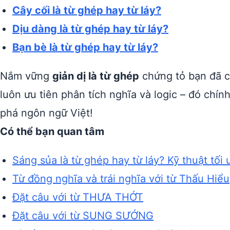
Cây cối là từ ghép hay từ láy?
Dịu dàng là từ ghép hay từ láy?
Bạn bè là từ ghép hay từ láy?
Nắm vững
giản dị là từ ghép
chứng tỏ bạn đã có
luôn ưu tiên phân tích nghĩa và logic – đó chín
phá ngôn ngữ Việt!
Có thể bạn quan tâm
Sáng sủa là từ ghép hay từ láy? Kỹ thuật tối 
Từ đồng nghĩa và trái nghĩa với từ Thấu Hiểu
Đặt câu với từ THƯA THỚT
Đặt câu với từ SUNG SƯỚNG