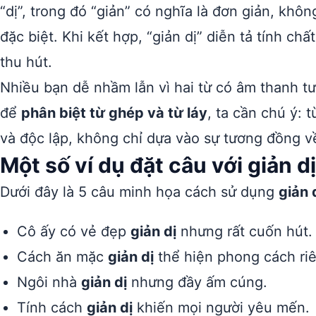
“dị”, trong đó “giản” có nghĩa là đơn giản, khô
đặc biệt. Khi kết hợp, “giản dị” diễn tả tính c
thu hút.
Nhiều bạn dễ nhầm lẫn vì hai từ có âm thanh tư
để
phân biệt từ ghép và từ láy
, ta cần chú ý: 
và độc lập, không chỉ dựa vào sự tương đồng v
Một số ví dụ đặt câu với giản dị
Dưới đây là 5 câu minh họa cách sử dụng
giản 
Cô ấy có vẻ đẹp
giản dị
nhưng rất cuốn hút.
Cách ăn mặc
giản dị
thể hiện phong cách ri
Ngôi nhà
giản dị
nhưng đầy ấm cúng.
Tính cách
giản dị
khiến mọi người yêu mến.