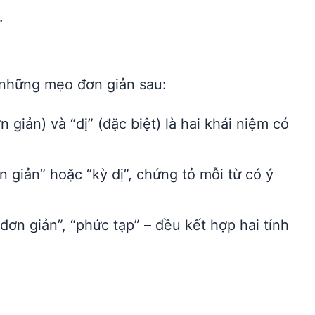
.
 những mẹo đơn giản sau:
 giản) và “dị” (đặc biệt) là hai khái niệm có
n giản” hoặc “kỳ dị”, chứng tỏ mỗi từ có ý
ơn giản”, “phức tạp” – đều kết hợp hai tính