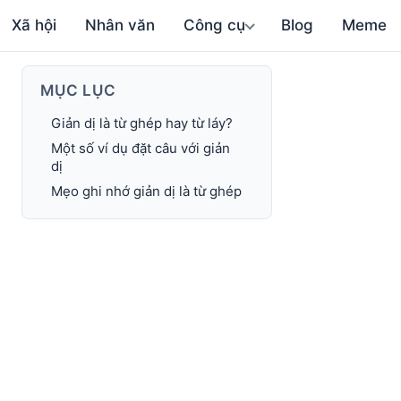
Xã hội
Nhân văn
Công cụ
Blog
Meme
MỤC LỤC
Giản dị là từ ghép hay từ láy?
Một số ví dụ đặt câu với giản
dị
Mẹo ghi nhớ giản dị là từ ghép