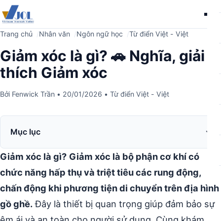
Me
Trang chủ
Nhân văn
Ngôn ngữ học
Từ điển Việt - Việt
Giảm xóc là gì? 🚗 Nghĩa, giải
thích Giảm xóc
Bởi
Fenwick Trần
•
20/01/2026
•
Từ điển Việt - Việt
Mục lục
Giảm xóc là gì?
Giảm xóc là bộ phận cơ khí có
chức năng hấp thụ và triệt tiêu các rung động,
chấn động khi phương tiện di chuyển trên địa hình
gồ ghề.
Đây là thiết bị quan trọng giúp đảm bảo sự
êm ái và an toàn cho người sử dụng. Cùng khám