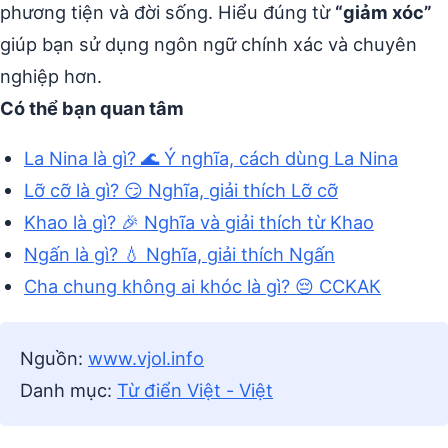
phương tiện và đời sống. Hiểu đúng từ
“giảm xóc”
giúp bạn sử dụng ngôn ngữ chính xác và chuyên
nghiệp hơn.
Có thể bạn quan tâm
La Nina là gì? 🌊 Ý nghĩa, cách dùng La Nina
Lỡ cỡ là gì? 😏 Nghĩa, giải thích Lỡ cỡ
Khao là gì? 🎉 Nghĩa và giải thích từ Khao
Ngấn là gì? 💧 Nghĩa, giải thích Ngấn
Cha chung không ai khóc là gì? 😔 CCKAК
Nguồn:
www.vjol.info
Danh mục:
Từ điển Việt - Việt