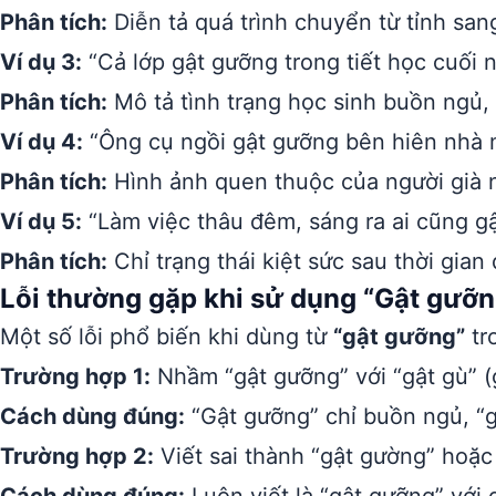
Phân tích:
Diễn tả quá trình chuyển từ tỉnh san
Ví dụ 3:
“Cả lớp gật gưỡng trong tiết học cuối n
Phân tích:
Mô tả tình trạng học sinh buồn ngủ, 
Ví dụ 4:
“Ông cụ ngồi gật gưỡng bên hiên nhà m
Phân tích:
Hình ảnh quen thuộc của người già ng
Ví dụ 5:
“Làm việc thâu đêm, sáng ra ai cũng g
Phân tích:
Chỉ trạng thái kiệt sức sau thời gian
Lỗi thường gặp khi sử dụng “Gật gưỡn
Một số lỗi phổ biến khi dùng từ
“gật gưỡng”
tr
Trường hợp 1:
Nhầm “gật gưỡng” với “gật gù” (g
Cách dùng đúng:
“Gật gưỡng” chỉ buồn ngủ, “g
Trường hợp 2:
Viết sai thành “gật gường” hoặc