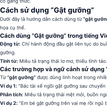
cố gắng thức.
Cách sử dụng “Gật gưỡng”
Dưới đây là hướng dẫn cách dùng từ
“gật gưỡn
họa cụ thể.
Cách dùng “Gật gưỡng” trong tiếng Vi
Động từ:
Chỉ hành động đầu gật liên tục do bu
gưỡng.
Tính từ:
Miêu tả trạng thái lơ mơ, thiếu tỉnh tá
Các trường hợp và ngữ cảnh sử dụng 
Từ
“gật gưỡng”
được dùng linh hoạt trong nhi
Ví dụ 1:
“Bác tài xế ngồi gật gưỡng sau chuyến
Phân tích:
Miêu tả trạng thái mệt mỏi, buồn ngủ
Ví dụ 2:
“Em bé gật gưỡng trên vai mẹ rồi ngủ th