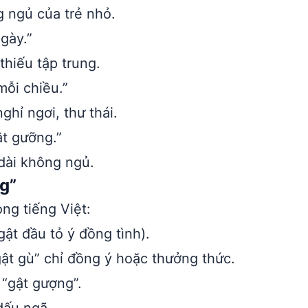
g ngủ của trẻ nhỏ.
gày.”
thiếu tập trung.
ỗi chiều.”
hỉ ngơi, thư thái.
ật gưỡng.”
 dài không ngủ.
g”
ong tiếng Việt:
ật đầu tỏ ý đồng tình).
ật gù” chỉ đồng ý hoặc thưởng thức.
 “gật gượng”.