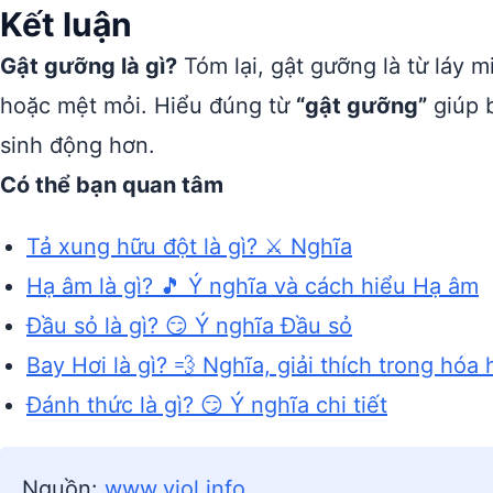
Kết luận
Gật gưỡng là gì?
Tóm lại, gật gưỡng là từ láy m
hoặc mệt mỏi. Hiểu đúng từ
“gật gưỡng”
giúp b
sinh động hơn.
Có thể bạn quan tâm
Tả xung hữu đột là gì? ⚔️ Nghĩa
Hạ âm là gì? 🎵 Ý nghĩa và cách hiểu Hạ âm
Đầu sỏ là gì? 😏 Ý nghĩa Đầu sỏ
Bay Hơi là gì? 💨 Nghĩa, giải thích trong hóa
Đánh thức là gì? 😏 Ý nghĩa chi tiết
Nguồn:
www.vjol.info