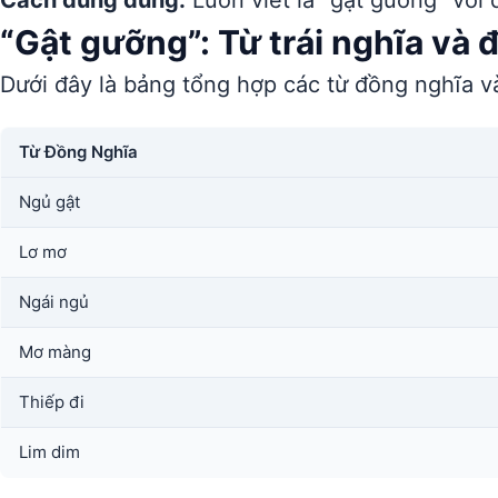
Cách dùng đúng:
Luôn viết là “gật gưỡng” với 
“Gật gưỡng”: Từ trái nghĩa và 
Dưới đây là bảng tổng hợp các từ đồng nghĩa và
Từ Đồng Nghĩa
Ngủ gật
Lơ mơ
Ngái ngủ
Mơ màng
Thiếp đi
Lim dim