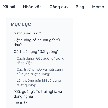
Xã hội
Nhân văn
Công cụ
Blog
Meme
MỤC LỤC
Gật gưỡng là gì?
Gật gưỡng có nguồn gốc từ
đâu?
Cách sử dụng “Gật gưỡng”
Cách dùng “Gật gưỡng” trong
tiếng Việt
Các trường hợp và ngữ cảnh
sử dụng “Gật gưỡng”
Lỗi thường gặp khi sử dụng
“Gật gưỡng”
“Gật gưỡng”: Từ trái nghĩa và
đồng nghĩa
Kết luận