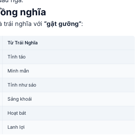
dấu ngã.
đồng nghĩa
 trái nghĩa với
“gật gưỡng”
:
Từ Trái Nghĩa
Tỉnh táo
Minh mẫn
Tỉnh như sáo
Sảng khoái
Hoạt bát
Lanh lợi