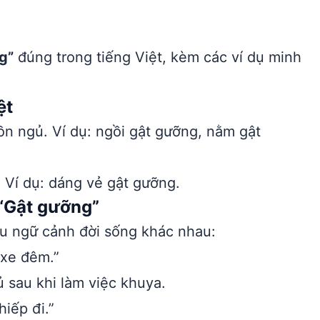
g”
đúng trong tiếng Việt, kèm các ví dụ minh
ệt
ồn ngủ. Ví dụ: ngồi gật gưỡng, nằm gật
o. Ví dụ: dáng vẻ gật gưỡng.
“Gật gưỡng”
ều ngữ cảnh đời sống khác nhau:
 xe đêm.”
 sau khi làm việc khuya.
iếp đi.”