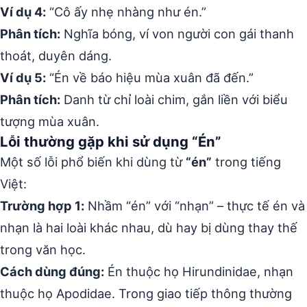
Ví dụ 4:
“Cô ấy nhẹ nhàng như én.”
Phân tích:
Nghĩa bóng, ví von người con gái thanh
thoát, duyên dáng.
Ví dụ 5:
“Én về báo hiệu mùa xuân đã đến.”
Phân tích:
Danh từ chỉ loài chim, gắn liền với biểu
tượng mùa xuân.
Lỗi thường gặp khi sử dụng “Én”
Một số lỗi phổ biến khi dùng từ
“én”
trong tiếng
Việt:
Trường hợp 1:
Nhầm “én” với “nhạn” – thực tế én và
nhạn là hai loài khác nhau, dù hay bị dùng thay thế
trong văn học.
Cách dùng đúng:
Én thuộc họ Hirundinidae, nhạn
thuộc họ Apodidae. Trong giao tiếp thông thường