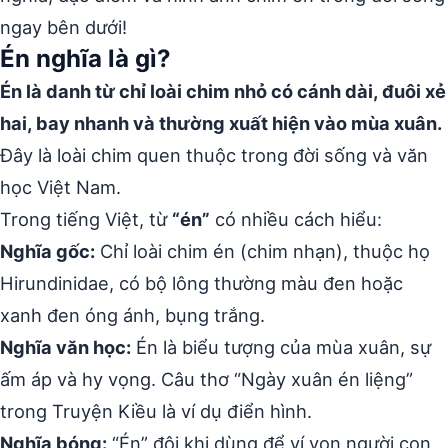
ngay bên dưới!
Én nghĩa là gì?
Én là danh từ chỉ loài chim nhỏ có cánh dài, đuôi xẻ
hai, bay nhanh và thường xuất hiện vào mùa xuân.
Đây là loài chim quen thuộc trong đời sống và văn
học Việt Nam.
Trong tiếng Việt, từ
“én”
có nhiều cách hiểu:
Nghĩa gốc:
Chỉ loài chim én (chim nhạn), thuộc họ
Hirundinidae, có bộ lông thường màu đen hoặc
xanh đen óng ánh, bụng trắng.
Nghĩa văn học:
Én là biểu tượng của mùa xuân, sự
ấm áp và hy vọng. Câu thơ “Ngày xuân én liệng”
trong Truyện Kiều là ví dụ điển hình.
Nghĩa bóng:
“Én” đôi khi dùng để ví von người con