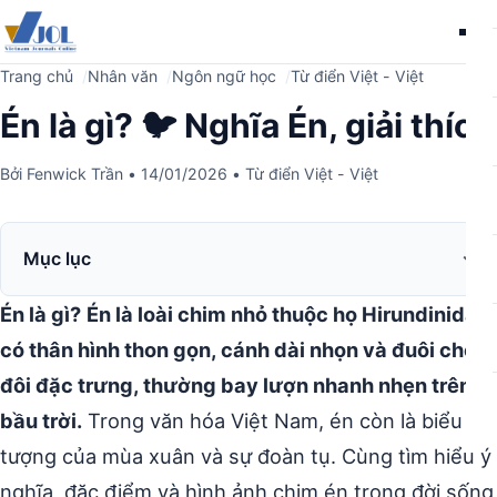
Me
Trang chủ
Nhân văn
Ngôn ngữ học
Từ điển Việt - Việt
Én là gì? 🐦 Nghĩa Én, giải thích
Bởi
Fenwick Trần
•
14/01/2026
•
Từ điển Việt - Việt
Mục lục
Én là gì?
Én là loài chim nhỏ thuộc họ Hirundinidae,
có thân hình thon gọn, cánh dài nhọn và đuôi chẻ
đôi đặc trưng, thường bay lượn nhanh nhẹn trên
bầu trời.
Trong văn hóa Việt Nam, én còn là biểu
tượng của mùa xuân và sự đoàn tụ. Cùng tìm hiểu ý
nghĩa, đặc điểm và hình ảnh chim én trong đời sống