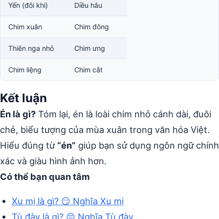
Yến (đôi khi)
Diều hâu
Chim xuân
Chim đông
Thiên nga nhỏ
Chim ưng
Chim liệng
Chim cắt
Kết luận
Én là gì?
Tóm lại, én là loài chim nhỏ cánh dài, đuôi
chẻ, biểu tượng của mùa xuân trong văn hóa Việt.
Hiểu đúng từ
“én”
giúp bạn sử dụng ngôn ngữ chính
xác và giàu hình ảnh hơn.
Có thể bạn quan tâm
Xu mị là gì? 😏 Nghĩa Xu mị
Tù đày là gì? 😔 Nghĩa Tù đày