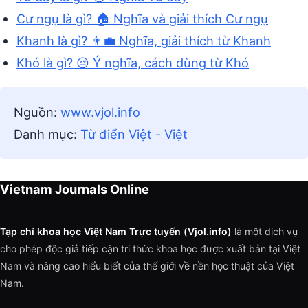
Cư ngụ là gì? 🏠 Nghĩa và giải thích Cư ngụ
Khanh là gì? 👨‍💼 Nghĩa, giải thích từ Khanh
Khó là gì? 😔 Ý nghĩa, cách dùng từ Khó
Nguồn:
www.vjol.info
Danh mục:
Từ điển Việt - Việt
Vietnam Journals Online
Tạp chí khoa học Việt Nam Trực tuyến (Vjol.info)
là một dịch vụ
cho phép độc giả tiếp cận tri thức khoa học được xuất bản tại Việt
Nam và nâng cao hiểu biết của thế giới về nền học thuật của Việt
Nam.