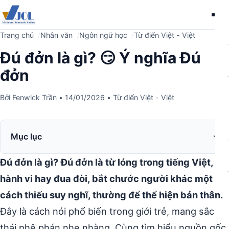
Me
Trang chủ
Nhân văn
Ngôn ngữ học
Từ điển Việt - Việt
Đú đởn là gì? 😏 Ý nghĩa Đú
đởn
Bởi
Fenwick Trần
•
14/01/2026
•
Từ điển Việt - Việt
Mục lục
Đú đởn là gì?
Đú đởn là từ lóng trong tiếng Việt, chỉ
hành vi hay đua đòi, bắt chước người khác một
cách thiếu suy nghĩ, thường để thể hiện bản thân.
Đây là cách nói phổ biến trong giới trẻ, mang sắc
thái phê phán nhẹ nhàng. Cùng tìm hiểu nguồn gốc,