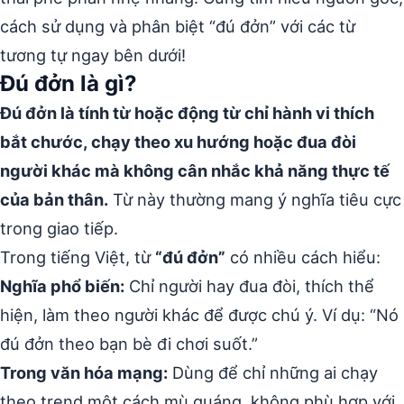
cách sử dụng và phân biệt “đú đởn” với các từ
tương tự ngay bên dưới!
Đú đởn là gì?
Đú đởn là tính từ hoặc động từ chỉ hành vi thích
bắt chước, chạy theo xu hướng hoặc đua đòi
người khác mà không cân nhắc khả năng thực tế
của bản thân.
Từ này thường mang ý nghĩa tiêu cực
trong giao tiếp.
Trong tiếng Việt, từ
“đú đởn”
có nhiều cách hiểu:
Nghĩa phổ biến:
Chỉ người hay đua đòi, thích thể
hiện, làm theo người khác để được chú ý. Ví dụ: “Nó
đú đởn theo bạn bè đi chơi suốt.”
Trong văn hóa mạng:
Dùng để chỉ những ai chạy
theo trend một cách mù quáng, không phù hợp với