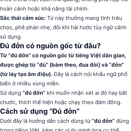
hoàn cảnh hoặc khả năng tài chính.
Sắc thái cảm xúc:
Từ này thường mang tính trêu
chọc, phê phán nhẹ, đôi khi hài hước tùy ngữ cảnh
sử dụng.
Đú đởn có nguồn gốc từ đâu?
Từ “đú đởn” có nguồn gốc từ tiếng Việt dân gian,
được ghép từ “đú” (bám theo, đua đòi) và “đởn”
(từ láy tạo âm điệu).
Đây là cách nói khẩu ngữ phổ
biến ở nhiều vùng miền.
Sử dụng
“đú đởn”
khi muốn nhận xét ai đó hay bắt
chước, thích thể hiện hoặc chạy theo đám đông.
Cách sử dụng “Đú đởn”
Dưới đây là hướng dẫn cách dùng từ
“đú đởn”
đúng
trong tiếng Việt, kèm các ví dụ minh họa cụ thể.