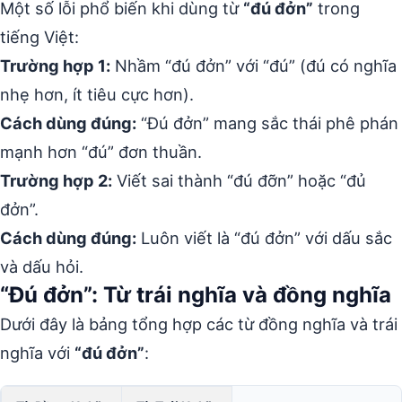
Một số lỗi phổ biến khi dùng từ
“đú đởn”
trong
tiếng Việt:
Trường hợp 1:
Nhầm “đú đởn” với “đú” (đú có nghĩa
nhẹ hơn, ít tiêu cực hơn).
Cách dùng đúng:
“Đú đởn” mang sắc thái phê phán
mạnh hơn “đú” đơn thuần.
Trường hợp 2:
Viết sai thành “đú đỡn” hoặc “đủ
đởn”.
Cách dùng đúng:
Luôn viết là “đú đởn” với dấu sắc
và dấu hỏi.
“Đú đởn”: Từ trái nghĩa và đồng nghĩa
Dưới đây là bảng tổng hợp các từ đồng nghĩa và trái
nghĩa với
“đú đởn”
: