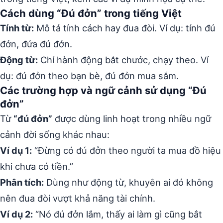
Cách dùng “Đú đởn” trong tiếng Việt
Tính từ:
Mô tả tính cách hay đua đòi. Ví dụ: tính đú
đởn, đứa đú đởn.
Động từ:
Chỉ hành động bắt chước, chạy theo. Ví
dụ: đú đởn theo bạn bè, đú đởn mua sắm.
Các trường hợp và ngữ cảnh sử dụng “Đú
đởn”
Từ
“đú đởn”
được dùng linh hoạt trong nhiều ngữ
cảnh đời sống khác nhau:
Ví dụ 1:
“Đừng có đú đởn theo người ta mua đồ hiệu
khi chưa có tiền.”
Phân tích:
Dùng như động từ, khuyên ai đó không
nên đua đòi vượt khả năng tài chính.
Ví dụ 2:
“Nó đú đởn lắm, thấy ai làm gì cũng bắt