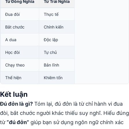
Từ Đồng Nghĩa
Từ Trái Nghĩa
Đua đòi
Thực tế
Bắt chước
Chính kiến
A dua
Độc lập
Học đòi
Tự chủ
Chạy theo
Bản lĩnh
Thể hiện
Khiêm tốn
Kết luận
Đú đởn là gì?
Tóm lại, đú đởn là từ chỉ hành vi đua
đòi, bắt chước người khác thiếu suy nghĩ. Hiểu đúng
từ
“đú đởn”
giúp bạn sử dụng ngôn ngữ chính xác