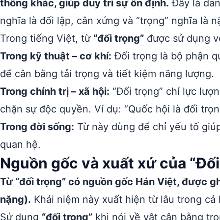
thống khác, giúp duy trì sự ổn định.
Đây là dan
nghĩa là đối lập, cân xứng và “trọng” nghĩa là n
Trong tiếng Việt, từ
“đối trọng”
được sử dụng vớ
Trong kỹ thuật – cơ khí:
Đối trọng là bộ phận q
để cân bằng tải trọng và tiết kiệm năng lượng.
Trong chính trị – xã hội:
“Đối trọng” chỉ lực lượ
chặn sự độc quyền. Ví dụ: “Quốc hội là đối trọ
Trong đời sống:
Từ này dùng để chỉ yếu tố giú
quan hệ.
Nguồn gốc và xuất xứ của “Đối
Từ “đối trọng” có nguồn gốc Hán Việt, được ghé
nặng).
Khái niệm này xuất hiện từ lâu trong cả 
Sử dụng
“đối trọng”
khi nói về vật cân bằng tr