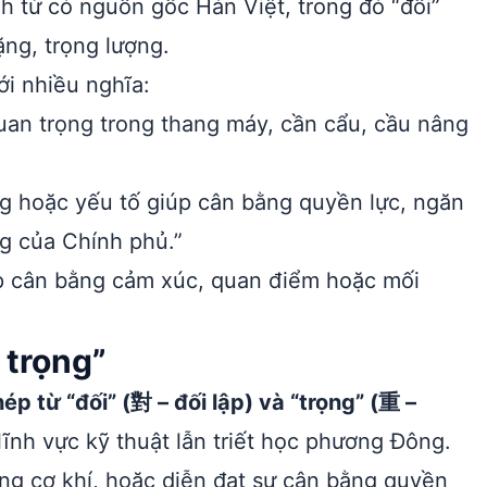
h từ có nguồn gốc Hán Việt, trong đó “đối”
ặng, trọng lượng.
i nhiều nghĩa:
uan trọng trong thang máy, cần cẩu, cầu nâng
ng hoặc yếu tố giúp cân bằng quyền lực, ngăn
ng của Chính phủ.”
p cân bằng cảm xúc, quan điểm hoặc mối
 trọng”
p từ “đối” (對 – đối lập) và “trọng” (重 –
lĩnh vực kỹ thuật lẫn triết học phương Đông.
ong cơ khí, hoặc diễn đạt sự cân bằng quyền