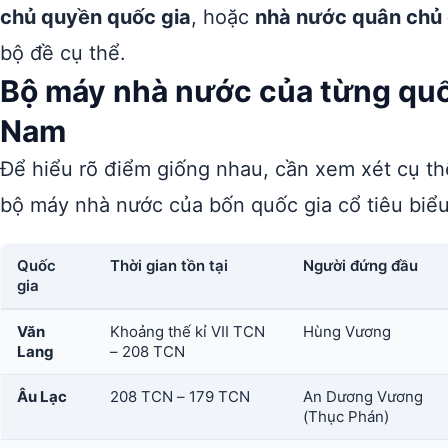
chủ quyền quốc gia
, hoặc
nhà nước quân chủ 
bộ đề cụ thể.
Bộ máy nhà nước của từng quốc
Nam
Để hiểu rõ điểm giống nhau, cần xem xét cụ th
bộ máy nhà nước của bốn quốc gia cổ tiêu biểu
Quốc
Thời gian tồn tại
Người đứng đầu
gia
Văn
Khoảng thế kỉ VII TCN
Hùng Vương
Lang
– 208 TCN
Âu Lạc
208 TCN – 179 TCN
An Dương Vương
(Thục Phán)