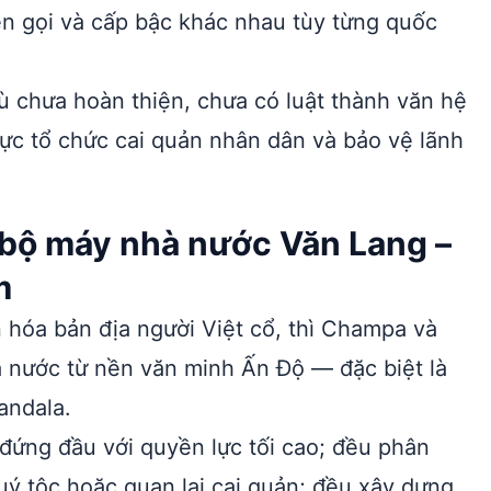
ên gọi và cấp bậc khác nhau tùy từng quốc
 chưa hoàn thiện, chưa có luật thành văn hệ
ực tổ chức cai quản nhân dân và bảo vệ lãnh
 bộ máy nhà nước Văn Lang –
m
 hóa bản địa người Việt cổ, thì Champa và
 nước từ nền văn minh Ấn Độ — đặc biệt là
andala.
đứng đầu với quyền lực tối cao; đều phân
uý tộc hoặc quan lại cai quản; đều xây dựng