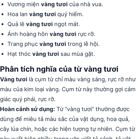
Vương miện
vàng tươi
của nhà vua.
Hoa lan
vàng tươi
quý hiếm.
Quả lê
vàng tươi
ngọt mát.
Ánh hoàng hôn
vàng tươi
rực rỡ.
Trang phục
vàng tươi
trong lễ hội.
Hạt thóc
vàng tươi
sau mùa gặt.
Phân tích nghĩa của từ vàng tươi
Vàng tươi
là cụm từ chỉ màu vàng sáng, rực rỡ như
màu của kim loại vàng. Cụm từ này thường gợi cảm
giác quý phái, rực rỡ.
Hoàn cảnh sử dụng:
Từ “vàng tươi” thường được
dùng để miêu tả màu sắc của vật dụng, hoa quả,
cây lúa chín, hoặc các hiện tượng tự nhiên. Cụm từ
này xuất hiện nhiều trong văn viết tả cảnh, tả vật.