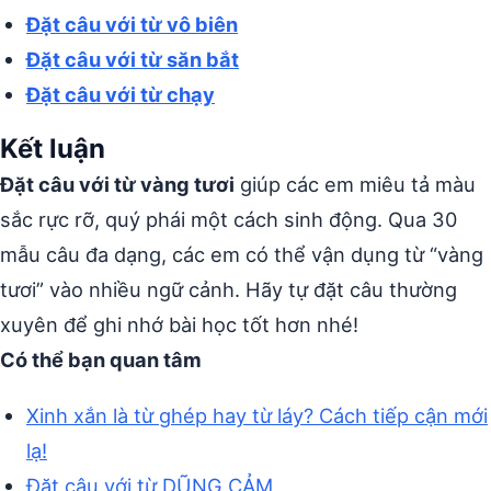
Đặt câu với từ vô biên
Đặt câu với từ săn bắt
Đặt câu với từ chạy
Kết luận
Đặt câu với từ vàng tươi
giúp các em miêu tả màu
sắc rực rỡ, quý phái một cách sinh động. Qua 30
mẫu câu đa dạng, các em có thể vận dụng từ “vàng
tươi” vào nhiều ngữ cảnh. Hãy tự đặt câu thường
xuyên để ghi nhớ bài học tốt hơn nhé!
Có thể bạn quan tâm
Xinh xắn là từ ghép hay từ láy? Cách tiếp cận mới
lạ!
Đặt câu với từ DŨNG CẢM