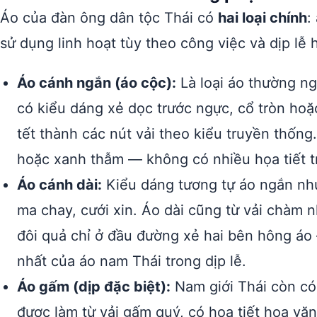
Áo của đàn ông dân tộc Thái có
hai loại chính
:
sử dụng linh hoạt tùy theo công việc và dịp lễ h
Áo cánh ngắn (áo cộc):
Là loại áo thường ng
có kiểu dáng xẻ dọc trước ngực, cổ tròn ho
tết thành các nút vải theo kiểu truyền thố
hoặc xanh thẫm — không có nhiều họa tiết tra
Áo cánh dài:
Kiểu dáng tương tự áo ngắn như
ma chay, cưới xin. Áo dài cũng từ vải chàm 
đôi quả chỉ ở đầu đường xẻ hai bên hông áo 
nhất của áo nam Thái trong dịp lễ.
Áo gấm (dịp đặc biệt):
Nam giới Thái còn có
được làm từ vải gấm quý, có họa tiết hoa văn