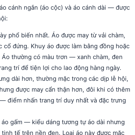
 áo cánh ngắn (áo cộc) và áo cánh dài — được
ội:
ày phổ biến nhất. Áo được may từ vải chàm,
ặc cổ đứng. Khuy áo được làm bằng đồng hoặc
ng. Áo thường có màu trơn — xanh chàm, đen
ng trí để tiện lợi cho lao động hàng ngày.
ng dài hơn, thường mặc trong các dịp lễ hội,
nhưng được may cẩn thận hơn, đôi khi có thêm
— điểm nhấn trang trí duy nhất và đặc trưng
 áo gấm — kiểu dáng tương tự áo dài nhưng
 tinh tế trên nền đen. Loại áo này được mặc