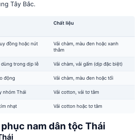
ùng Tây Bắc.
Chất liệu
huy đồng hoặc nút
Vải chàm, màu đen hoặc xanh
thẫm
 dùng trong dịp lễ
Vải chàm, vải gấm (dịp đặc biệt)
lao động
Vải chàm, màu đen hoặc tối
y nhóm Thái
Vải cotton, vải tơ tằm
tím nhạt
Vải cotton hoặc tơ tằm
g phục nam dân tộc Thái
Thái