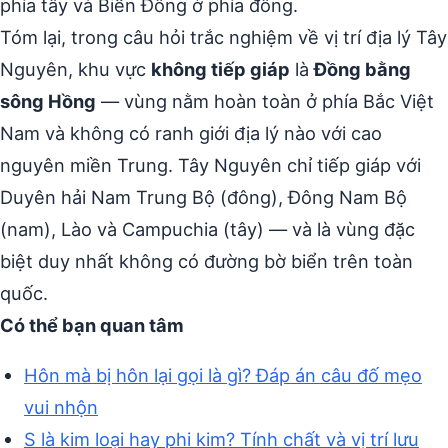
phía tây và Biển Đông ở phía đông.
Tóm lại, trong câu hỏi trắc nghiệm về vị trí địa lý Tây
Nguyên, khu vực
không tiếp giáp
là
Đồng bằng
sông Hồng
— vùng nằm hoàn toàn ở phía Bắc Việt
Nam và không có ranh giới địa lý nào với cao
nguyên miền Trung. Tây Nguyên chỉ tiếp giáp với
Duyên hải Nam Trung Bộ (đông), Đông Nam Bộ
(nam), Lào và Campuchia (tây) — và là vùng đặc
biệt duy nhất không có đường bờ biển trên toàn
quốc.
Có thể bạn quan tâm
Hôn mà bị hôn lại gọi là gì? Đáp án câu đố mẹo
vui nhộn
S là kim loại hay phi kim? Tính chất và vị trí lưu