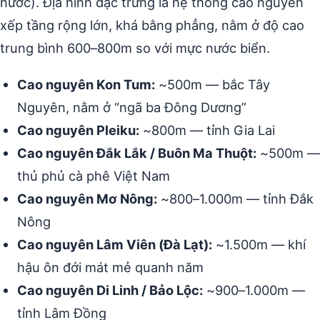
nước). Địa hình đặc trưng là hệ thống cao nguyên
xếp tầng rộng lớn, khá bằng phẳng, nằm ở độ cao
trung bình 600–800m so với mực nước biển.
Cao nguyên Kon Tum:
~500m — bắc Tây
Nguyên, nằm ở “ngã ba Đông Dương”
Cao nguyên Pleiku:
~800m — tỉnh Gia Lai
Cao nguyên Đắk Lắk / Buôn Ma Thuột:
~500m —
thủ phủ cà phê Việt Nam
Cao nguyên Mơ Nông:
~800–1.000m — tỉnh Đắk
Nông
Cao nguyên Lâm Viên (Đà Lạt):
~1.500m — khí
hậu ôn đới mát mẻ quanh năm
Cao nguyên Di Linh / Bảo Lộc:
~900–1.000m —
tỉnh Lâm Đồng