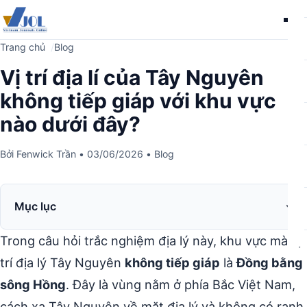
Me
Trang chủ
Blog
Vị trí địa lí của Tây Nguyên
không tiếp giáp với khu vực
nào dưới đây?
Bởi
Fenwick Trần
•
03/06/2026
•
Blog
Mục lục
Trong câu hỏi trắc nghiệm địa lý này, khu vực mà vị
trí địa lý Tây Nguyên
không tiếp giáp
là
Đồng bằng
sông Hồng
. Đây là vùng nằm ở phía Bắc Việt Nam,
cách xa Tây Nguyên về mặt địa lý và không có ranh