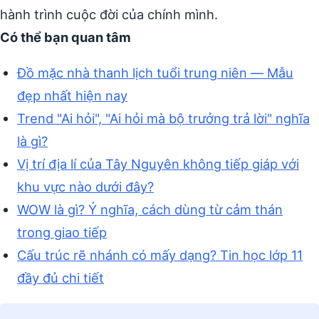
hành trình cuộc đời của chính mình.
Có thể bạn quan tâm
Đồ mặc nhà thanh lịch tuổi trung niên — Mẫu
đẹp nhất hiện nay
Trend "Ai hỏi", "Ai hỏi mà bộ trưởng trả lời" nghĩa
là gì?
Vị trí địa lí của Tây Nguyên không tiếp giáp với
khu vực nào dưới đây?
WOW là gì? Ý nghĩa, cách dùng từ cảm thán
trong giao tiếp
Cấu trúc rẽ nhánh có mấy dạng? Tin học lớp 11
đầy đủ chi tiết