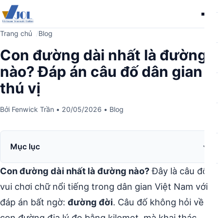
Me
Trang chủ
Blog
Con đường dài nhất là đường
nào? Đáp án câu đố dân gian
thú vị
Bởi
Fenwick Trần
•
20/05/2026
•
Blog
Mục lục
Con đường dài nhất là đường nào?
Đây là câu đố
vui chơi chữ nổi tiếng trong dân gian Việt Nam với
đáp án bất ngờ:
đường đời
. Câu đố không hỏi về
con đường địa lý đo bằng kilomet, mà khai thác