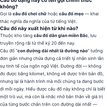
Câu đố dạng này có tên gọi chính thức
không?
Gọi là
câu đố chơi chữ
hoặc
câu đố mẹo
— khai
thác nghĩa đa nghĩa của từ tiếng Việt.
Câu đố này xuất hiện từ khi nào?
Thuộc kho tàng
câu đố dân gian miền Bắc
, lưu
truyền rộng rãi từ thế kỷ 20 đến nay.
Câu đố “
con đường dài nhất là đường nào
” tưởng
đơn giản nhưng chứa đựng cả triết lý nhân sinh lẫn
sự tinh tế của ngôn ngữ Việt. Đường đời — không
đo được bằng kilomet, không vẽ được trên bản đồ,
nhưng lại là hành trình mà mỗi chúng ta đang bước
đi mỗi ngày. Hiểu được câu đố này không chỉ là biết
một trò vui, mà còn là nhắc nhở bản thân về giá trị
của từng bước chân trên con đường dài nhất —