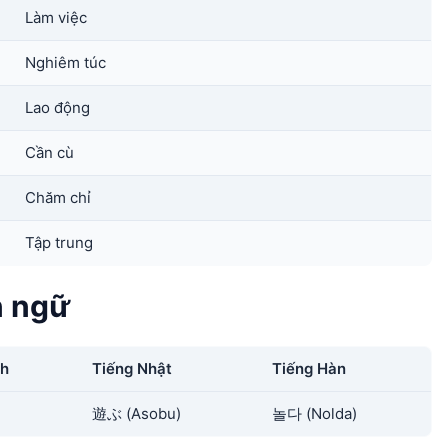
Làm việc
Nghiêm túc
Lao động
Cần cù
Chăm chỉ
Tập trung
n ngữ
nh
Tiếng Nhật
Tiếng Hàn
遊ぶ (Asobu)
놀다 (Nolda)