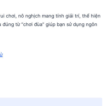
i chơi, nô nghịch mang tính giải trí, thể hiện
u đúng từ “chơi đùa” giúp bạn sử dụng ngôn
tử