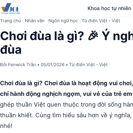
Khoa học tự nhiên
Trang chủ
Nhân văn
Ngôn ngữ học
Từ điển Việt - Việt
Chơi đùa là gì? 🎉 Ý ng
đùa
Bởi
Fenwick Trần
•
05/01/2026
•
Từ điển Việt - Việt
Chơi đùa là gì?
Chơi đùa là hoạt động vui chơi
chỉ hành động nghịch ngợm, vui vẻ của trẻ em 
ghép thuần Việt quen thuộc trong đời sống hàn
thuần khiết. Cùng tìm hiểu sâu hơn về ý nghĩa
nhé!