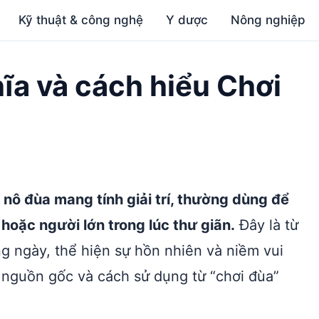
Kỹ thuật & công nghệ
Y dược
Nông nghiệp
hĩa và cách hiểu Chơi
, nô đùa mang tính giải trí, thường dùng để
hoặc người lớn trong lúc thư giãn.
Đây là từ
g ngày, thể hiện sự hồn nhiên và niềm vui
, nguồn gốc và cách sử dụng từ “chơi đùa”