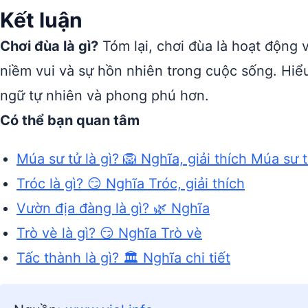
Kết luận
Chơi đùa là gì?
Tóm lại, chơi đùa là hoạt động vu
niềm vui và sự hồn nhiên trong cuộc sống. Hiể
ngữ tự nhiên và phong phú hơn.
Có thể bạn quan tâm
Múa sư tử là gì? 🦁 Nghĩa, giải thích Múa sư 
Tróc là gì? 😏 Nghĩa Tróc, giải thích
Vườn địa đàng là gì? 🌿 Nghĩa
Trò vè là gì? 😏 Nghĩa Trò vè
Tấc thành là gì? 🏛️ Nghĩa chi tiết