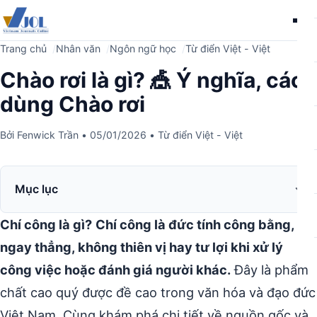
Me
Trang chủ
Nhân văn
Ngôn ngữ học
Từ điển Việt - Việt
Chào rơi là gì? 🎪 Ý nghĩa, cách
dùng Chào rơi
Bởi
Fenwick Trần
•
05/01/2026
•
Từ điển Việt - Việt
Mục lục
Chí công là gì?
Chí công là đức tính công bằng,
ngay thẳng, không thiên vị hay tư lợi khi xử lý
công việc hoặc đánh giá người khác.
Đây là phẩm
chất cao quý được đề cao trong văn hóa và đạo đức
Việt Nam. Cùng khám phá chi tiết về nguồn gốc và