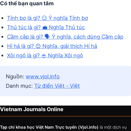
Có thể bạn quan tâm
Tỉnh bơ là gì? 😏 Ý nghĩa Tỉnh bơ
Thủ túc là gì? 💼 Nghĩa Thủ túc
Cầm cập là gì? 🗣️ Ý nghĩa, cách dùng Cầm cập
Hỉ hả là gì? 😊 Nghĩa, giải thích Hỉ hả
Xôi ngô là gì? 🍚 Nghĩa Xôi ngô
Nguồn:
www.vjol.info
Danh mục:
Từ điển Việt - Việt
Vietnam Journals Online
Tạp chí khoa học Việt Nam Trực tuyến (Vjol.info)
là một dịch vụ