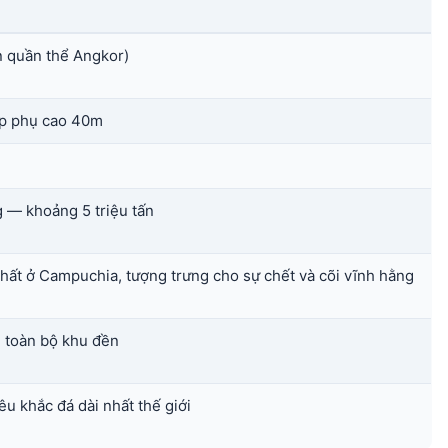
n quần thể Angkor)
áp phụ cao 40m
g — khoảng 5 triệu tấn
hất ở Campuchia, tượng trưng cho sự chết và cõi vĩnh hằng
h toàn bộ khu đền
u khắc đá dài nhất thế giới