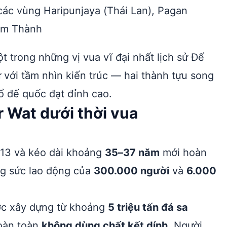
ác vùng Haripunjaya (Thái Lan), Pagan
êm Thành
t trong những vị vua vĩ đại nhất lịch sử Đế
với tầm nhìn kiến trúc — hai thành tựu song
ổ đế quốc đạt đỉnh cao.
 Wat dưới thời vua
13 và kéo dài khoảng
35–37 năm
mới hoàn
ng sức lao động của
300.000 người
và
6.000
ược xây dựng từ khoảng
5 triệu tấn đá sa
hoàn toàn
không dùng chất kết dính
. Người