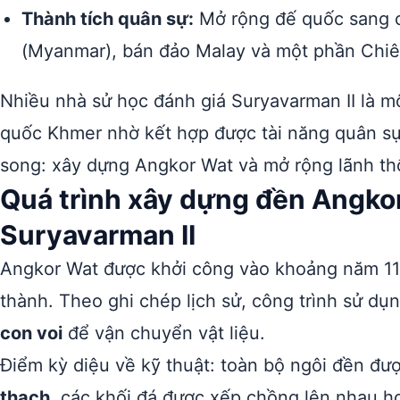
Thành tích quân sự:
Mở rộng đế quốc sang c
(Myanmar), bán đảo Malay và một phần Chi
Nhiều nhà sử học đánh giá Suryavarman II là mộ
quốc Khmer nhờ kết hợp được tài năng quân sự 
song: xây dựng Angkor Wat và mở rộng lãnh th
Quá trình xây dựng đền Angkor
Suryavarman II
Angkor Wat được khởi công vào khoảng năm 11
thành. Theo ghi chép lịch sử, công trình sử dụ
con voi
để vận chuyển vật liệu.
Điểm kỳ diệu về kỹ thuật: toàn bộ ngôi đền đ
thạch
, các khối đá được xếp chồng lên nhau 