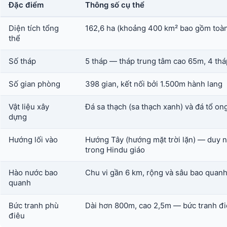
Đặc điểm
Thông số cụ thể
Diện tích tổng
162,6 ha (khoảng 400 km² bao gồm toà
thể
Số tháp
5 tháp — tháp trung tâm cao 65m, 4 th
Số gian phòng
398 gian, kết nối bởi 1.500m hành lang
Vật liệu xây
Đá sa thạch (sa thạch xanh) và đá tổ on
dựng
Hướng lối vào
Hướng Tây (hướng mặt trời lặn) — duy n
trong Hindu giáo
Hào nước bao
Chu vi gần 6 km, rộng và sâu bao quan
quanh
Bức tranh phù
Dài hơn 800m, cao 2,5m — bức tranh điê
điêu