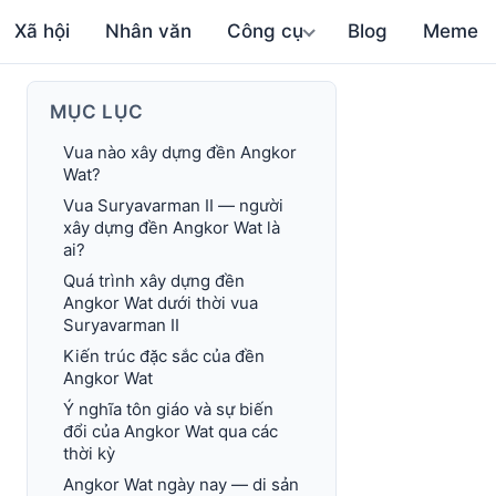
Xã hội
Nhân văn
Công cụ
Blog
Meme
MỤC LỤC
Vua nào xây dựng đền Angkor
Wat?
Vua Suryavarman II — người
xây dựng đền Angkor Wat là
ai?
Quá trình xây dựng đền
Angkor Wat dưới thời vua
Suryavarman II
Kiến trúc đặc sắc của đền
Angkor Wat
Ý nghĩa tôn giáo và sự biến
đổi của Angkor Wat qua các
thời kỳ
Angkor Wat ngày nay — di sản