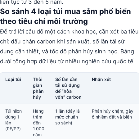
liên tục từ 3 đến 5 năm.
So sánh 4 loại túi mua sắm phổ biến
theo tiêu chí môi trường
Để trả lời câu đố một cách khoa học, cần xét ba tiêu
chí: dấu chân carbon khi sản xuất, số lần tái sử
dụng cần thiết, và tốc độ phân hủy sinh học. Bảng
dưới tổng hợp dữ liệu từ nhiều nghiên cứu quốc tế.
Loại túi
Thời
Số lần cần
Nhận xét
gian
tái sử dụng
phân
để “hòa
hủy
vốn” carbon
Túi nilon
Hàng
1 lần (đây là
Phân hủy chậm, gây
dùng 1
trăm
mức chuẩn
ô nhiễm đất và biển
lần
đến
so sánh)
(PE/PP)
1.000
năm