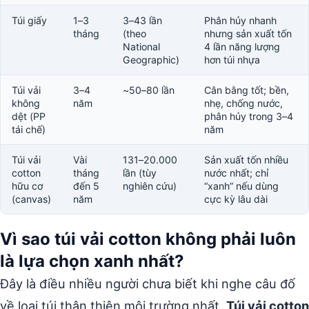
Túi giấy
1–3
3–43 lần
Phân hủy nhanh
tháng
(theo
nhưng sản xuất tốn
National
4 lần năng lượng
Geographic)
hơn túi nhựa
Túi vải
3–4
~50–80 lần
Cân bằng tốt; bền,
không
năm
nhẹ, chống nước,
dệt (PP
phân hủy trong 3–4
tái chế)
năm
Túi vải
Vài
131–20.000
Sản xuất tốn nhiều
cotton
tháng
lần (tùy
nước nhất; chỉ
hữu cơ
đến 5
nghiên cứu)
“xanh” nếu dùng
(canvas)
năm
cực kỳ lâu dài
Vì sao túi vải cotton không phải luôn
là lựa chọn xanh nhất?
Đây là điều nhiều người chưa biết khi nghe câu đố
về loại túi thân thiện môi trường nhất.
Túi vải cotton