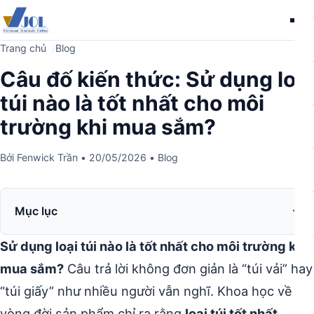
Me
Trang chủ
Blog
Câu đố kiến thức: Sử dụng loại
túi nào là tốt nhất cho môi
trường khi mua sắm?
Bởi
Fenwick Trần
•
20/05/2026
•
Blog
Mục lục
Sử dụng loại túi nào là tốt nhất cho môi trường khi
mua sắm?
Câu trả lời không đơn giản là “túi vải” hay
“túi giấy” như nhiều người vẫn nghĩ. Khoa học về
vòng đời sản phẩm chỉ ra rằng
loại túi tốt nhất