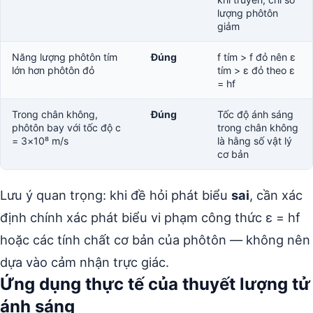
lượng phôtôn
giảm
Năng lượng phôtôn tím
Đúng
f tím > f đỏ nên ε
lớn hơn phôtôn đỏ
tím > ε đỏ theo ε
= hf
Trong chân không,
Đúng
Tốc độ ánh sáng
phôtôn bay với tốc độ c
trong chân không
= 3×10⁸ m/s
là hằng số vật lý
cơ bản
Lưu ý quan trọng: khi đề hỏi phát biểu
sai
, cần xác
định chính xác phát biểu vi phạm công thức ε = hf
hoặc các tính chất cơ bản của phôtôn — không nên
dựa vào cảm nhận trực giác.
Ứng dụng thực tế của thuyết lượng tử
ánh sáng