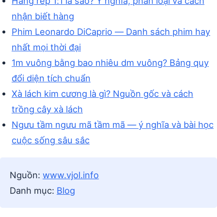
Hàng rep 1:1 là sao? Ý nghĩa, phân loại và cách
nhận biết hàng
Phim Leonardo DiCaprio — Danh sách phim hay
nhất mọi thời đại
1m vuông bằng bao nhiêu dm vuông? Bảng quy
đổi diện tích chuẩn
Xà lách kim cương là gì? Nguồn gốc và cách
trồng cây xà lách
Ngưu tầm ngưu mã tầm mã — ý nghĩa và bài học
cuộc sống sâu sắc
Nguồn:
www.vjol.info
Danh mục:
Blog