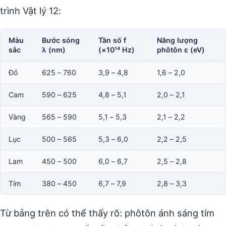
trình Vật lý 12:
Màu
Bước sóng
Tần số f
Năng lượng
sắc
λ (nm)
(×10¹⁴ Hz)
phôtôn ε (eV)
Đỏ
625 – 760
3,9 – 4,8
1,6 – 2,0
Cam
590 – 625
4,8 – 5,1
2,0 – 2,1
Vàng
565 – 590
5,1 – 5,3
2,1 – 2,2
Lục
500 – 565
5,3 – 6,0
2,2 – 2,5
Lam
450 – 500
6,0 – 6,7
2,5 – 2,8
Tím
380 – 450
6,7 – 7,9
2,8 – 3,3
Từ bảng trên có thể thấy rõ: phôtôn ánh sáng tím