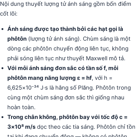
Nội dung thuyết lượng tử ánh sáng gồm bốn điểm
cốt lõi:
Ánh sáng được tạo thành bởi các hạt gọi là
phôtôn
(lượng tử ánh sáng). Chùm sáng là một
dòng các phôtôn chuyển động liên tục, không
phải sóng liên tục như thuyết Maxwell mô tả.
Với mỗi ánh sáng đơn sắc có tần số f, mỗi
phôtôn mang năng lượng ε = hf
, với h =
6,625×10⁻³⁴ J·s là hằng số Plăng. Phôtôn trong
cùng một chùm sáng đơn sắc thì giống nhau
hoàn toàn.
Trong chân không, phôtôn bay với tốc độ c =
3×10⁸ m/s
dọc theo các tia sáng. Phôtôn chỉ tồn
tại khi đang chuyển động — không có phôtôn