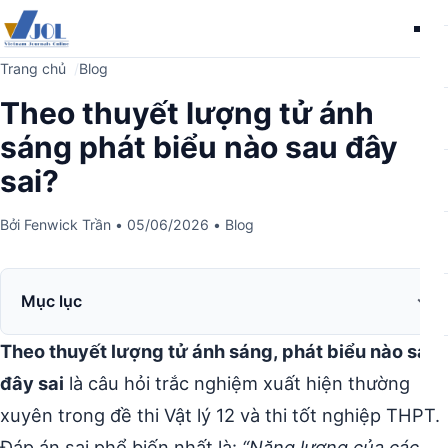
Me
Trang chủ
Blog
Theo thuyết lượng tử ánh
sáng phát biểu nào sau đây
sai?
Bởi
Fenwick Trần
•
05/06/2026
•
Blog
Mục lục
Theo thuyết lượng tử ánh sáng, phát biểu nào sau
đây sai
là câu hỏi trắc nghiệm xuất hiện thường
xuyên trong đề thi Vật lý 12 và thi tốt nghiệp THPT.
Đáp án sai phổ biến nhất là:
“Năng lượng của các