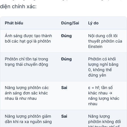
diện chính xác:
Phát biểu
Đúng/Sai
Lý do
Ánh sáng được tạo thành
Đúng
Nội dung cốt lõi
bởi các hạt gọi là phôtôn
thuyết phôtôn của
Einstein
Phôtôn chỉ tồn tại trong
Đúng
Phôtôn có khối
trạng thái chuyển động
lượng nghỉ bằng
0, không thể
đứng yên
Năng lượng phôtôn các
Sai
ε = hf; tần số
ánh sáng đơn sắc khác
khác nhau →
nhau là như nhau
năng lượng khác
nhau
Năng lượng phôtôn giảm
Sai
Năng lượng
dần khi ra xa nguồn sáng
phôtôn không đổi
khi truyền; chỉ số