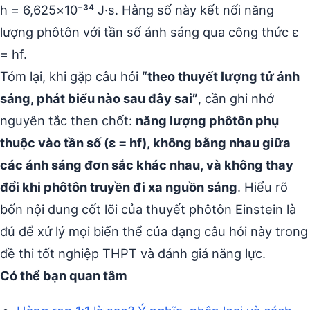
h = 6,625×10⁻³⁴ J·s. Hằng số này kết nối năng
lượng phôtôn với tần số ánh sáng qua công thức ε
= hf.
Tóm lại, khi gặp câu hỏi
“theo thuyết lượng tử ánh
sáng, phát biểu nào sau đây sai”
, cần ghi nhớ
nguyên tắc then chốt:
năng lượng phôtôn phụ
thuộc vào tần số (ε = hf), không bằng nhau giữa
các ánh sáng đơn sắc khác nhau, và không thay
đổi khi phôtôn truyền đi xa nguồn sáng
. Hiểu rõ
bốn nội dung cốt lõi của thuyết phôtôn Einstein là
đủ để xử lý mọi biến thể của dạng câu hỏi này trong
đề thi tốt nghiệp THPT và đánh giá năng lực.
Có thể bạn quan tâm