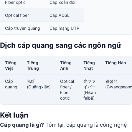
Fiber optic
Cáp xoắn đôi
Optical fiber
Cáp ADSL
Cáp truyền quang
Cáp mạng UTP
Dịch cáp quang sang các ngôn ngữ
Tiếng
Tiếng
Tiếng
Tiếng
Tiếng Hàn
Việt
Trung
Anh
Nhật
Cáp
光纤
Optical
光ファ
광섬유
quang
(Guāngxiān)
fiber /
イバー
(Gwangseom
Fiber
(Hikari
optic
faibā)
Kết luận
Cáp quang là gì?
Tóm lại, cáp quang là công nghệ