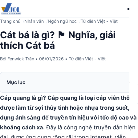
Me
Trang chủ
Nhân văn
Ngôn ngữ học
Từ điển Việt - Việt
Cát bá là gì? 🏴 Nghĩa, giải
thích Cát bá
Bởi
Fenwick Trần
•
06/01/2026
•
Từ điển Việt - Việt
Mục lục
Cáp quang là gì?
Cáp quang là loại cáp viễn thông
được làm từ sợi thủy tinh hoặc nhựa trong suốt, sử
dụng ánh sáng để truyền tín hiệu với tốc độ cao và
khoảng cách xa.
Đây là công nghệ truyền dẫn hiện
đại, được ứng dụng rộng rãi trong Internet, viễn