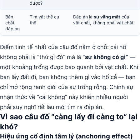
được?
Bản
Tìm vật thể cụ
Đáp án là
sự vắng mặt
của
chất
thể
vật chất, không phải vật chất
đáp án
Điểm tinh tế nhất của câu đố nằm ở chỗ: cái hố
không phải là “thứ gì đó” mà là
“sự không có gì”
—
một khoảng trống được bao quanh bởi vật chất. Khi
bạn lấy đất đi, bạn không thêm gì vào hố cả — bạn
chỉ mở rộng ranh giới của sự trống rỗng. Chính sự
nhận thức về “cái không” này khiến nhiều người
phải suy nghĩ rất lâu mới tìm ra đáp án.
Vì sao câu đố “càng lấy đi càng to” lại
khó?
Hiệu ứng cố định tâm lý (anchoring effect)