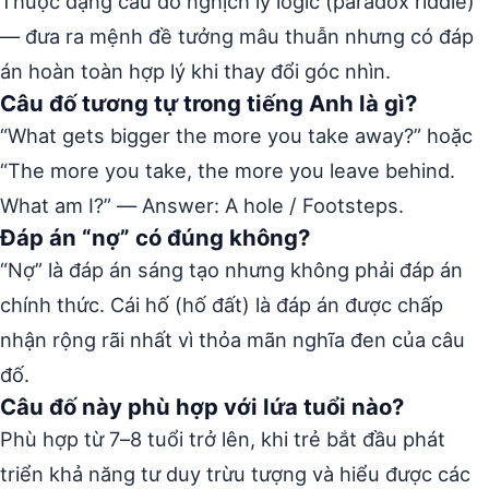
Thuộc dạng câu đố nghịch lý logic (paradox riddle)
— đưa ra mệnh đề tưởng mâu thuẫn nhưng có đáp
án hoàn toàn hợp lý khi thay đổi góc nhìn.
Câu đố tương tự trong tiếng Anh là gì?
“What gets bigger the more you take away?” hoặc
“The more you take, the more you leave behind.
What am I?” — Answer: A hole / Footsteps.
Đáp án “nợ” có đúng không?
“Nợ” là đáp án sáng tạo nhưng không phải đáp án
chính thức. Cái hố (hố đất) là đáp án được chấp
nhận rộng rãi nhất vì thỏa mãn nghĩa đen của câu
đố.
Câu đố này phù hợp với lứa tuổi nào?
Phù hợp từ 7–8 tuổi trở lên, khi trẻ bắt đầu phát
triển khả năng tư duy trừu tượng và hiểu được các