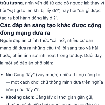
trừu tượng
, nhìn vấn đề từ góc độ ngược lại: thay vì
hỏi “vật gì to lên khi bị lấy đi?”, hãy hỏi “cái gì được
tạo ra bởi hành động lấy đi?”.
Các đáp án sáng tạo khác được cộng
đồng mạng đưa ra
Ngoài đáp án chính thức “cái hố”, nhiều cư dân
mạng đã đưa ra những câu trả lời sáng tạo và hài
hước, phản ánh sự linh hoạt trong tư duy. Dưới đây
là một số đáp án phổ biến:
Nợ:
Càng “lấy” (vay mượn) nhiều thì nợ càng to
— một cách chơi chữ thông minh dựa trên nghĩa
bóng của “lấy đi”.
Khoảng cách:
Càng lấy đi thời gian gần gũi,
khoảng cách giữa hai người càng lớn — đáp án