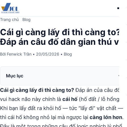
Me
Trang chủ
Blog
Cái gì càng lấy đi thì càng to?
Đáp án câu đố dân gian thú vị
Bởi
Fenwick Trần
•
20/05/2026
•
Blog
Mục lục
Cái gì càng lấy đi thì càng to?
Đáp án của câu đố
vui hack não này chính là
cái hố
(hố đất / lỗ hổng).
Khi bạn lấy đất ra khỏi hố — tức “lấy đi” vật chất —
thì cái hố không nhỏ lại mà ngược lại
càng lớn hơn
.
Đây là một trong những câu đố logic nghịch lý phổ