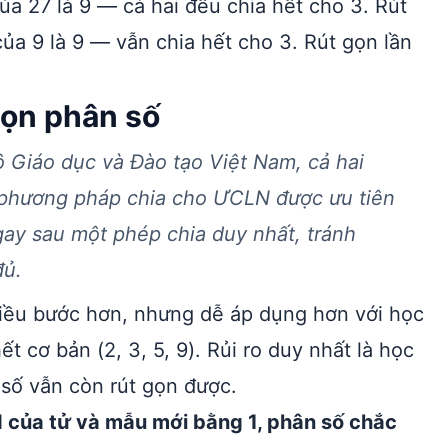
của 27 là 9 — cả hai đều chia hết cho 3. Rút
 của 9 là 9 — vẫn chia hết cho 3. Rút gọn lần
gọn phân số
ộ Giáo dục và Đào tạo Việt Nam, cả hai
 phương pháp chia cho ƯCLN được ưu tiên
 ngay sau một phép chia duy nhất, tránh
đủ.
iều bước hơn, nhưng dễ áp dụng hơn với học
ết cơ bản (2, 3, 5, 9). Rủi ro duy nhất là học
n số vẫn còn rút gọn được.
của tử và mẫu mới bằng 1, phân số chắc