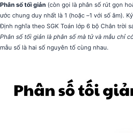
Phân số tối giản
(còn gọi là phân số rút gọn ho
ước chung duy nhất là 1 (hoặc –1 với số âm). K
Định nghĩa theo SGK Toán lớp 6 bộ Chân trời s
Phân số tối giản là phân số mà tử và mẫu chỉ có
mẫu số là hai số nguyên tố cùng nhau.