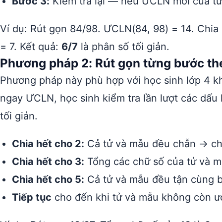
Bước 3:
Kiểm tra lại — nếu ƯCLN mới của tử 
Ví dụ: Rút gọn 84/98. ƯCLN(84, 98) = 14. Chia 
= 7. Kết quả:
6/7
là phân số tối giản.
Phương pháp 2: Rút gọn từng bước the
Phương pháp này phù hợp với học sinh lớp 4 kh
ngay ƯCLN, học sinh kiểm tra lần lượt các dấu 
tối giản.
Chia hết cho 2:
Cả tử và mẫu đều chẵn → chi
Chia hết cho 3:
Tổng các chữ số của tử và m
Chia hết cho 5:
Cả tử và mẫu đều tận cùng b
Tiếp tục
cho đến khi tử và mẫu không còn ướ