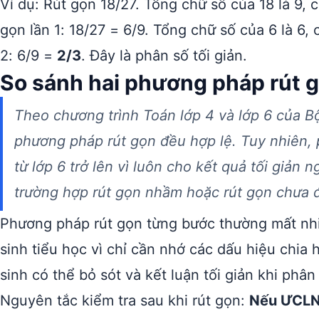
Ví dụ: Rút gọn 18/27. Tổng chữ số của 18 là 9, 
gọn lần 1: 18/27 = 6/9. Tổng chữ số của 6 là 6,
2: 6/9 =
2/3
. Đây là phân số tối giản.
So sánh hai phương pháp rút 
Theo chương trình Toán lớp 4 và lớp 6 của B
phương pháp rút gọn đều hợp lệ. Tuy nhiên,
từ lớp 6 trở lên vì luôn cho kết quả tối giản
trường hợp rút gọn nhầm hoặc rút gọn chưa 
Phương pháp rút gọn từng bước thường mất nh
sinh tiểu học vì chỉ cần nhớ các dấu hiệu chia h
sinh có thể bỏ sót và kết luận tối giản khi phâ
Nguyên tắc kiểm tra sau khi rút gọn:
Nếu ƯCLN 