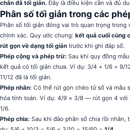
chắn đã tối giản.
Đây là điều kiện cần và đủ du
Phân số tối giản trong các phép
Phân số tối giản đóng vai trò quan trọng trong 
chính xác. Quy ước chung:
kết quả cuối cùng 
rút gọn về dạng tối giản
trước khi ghi đáp số.
Phép cộng và phép trừ:
Sau khi quy đồng mẫu s
kết quả có tối giản chưa. Ví dụ: 3/4 + 1/6 = 9/1
11/12 đã là tối giản.
Phép nhân:
Có thể rút gọn chéo tử số và mẫu s
hóa tính toán. Ví dụ: 4/9 × 3/8 — rút gọn 4 với 
1/6.
Phép chia:
Sau khi đảo phân số chia rồi nhân, t
dụ: 5/6 ÷ 10/3 = 5/6 × 3/10 = 15/60 =
1/4
.