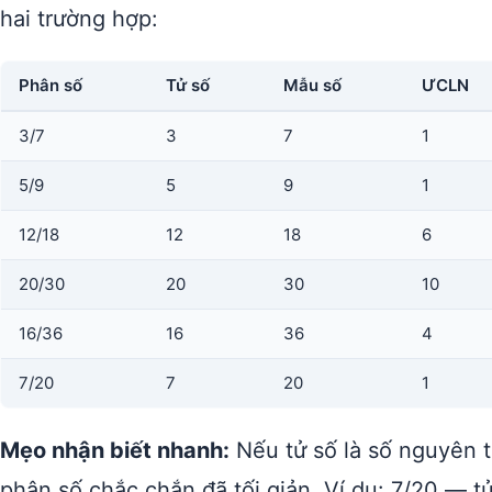
hai trường hợp:
Phân số
Tử số
Mẫu số
ƯCLN
3/7
3
7
1
5/9
5
9
1
12/18
12
18
6
20/30
20
30
10
16/36
16
36
4
7/20
7
20
1
Mẹo nhận biết nhanh:
Nếu tử số là số nguyên t
phân số chắc chắn đã tối giản. Ví dụ: 7/20 — t