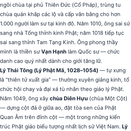
ngôi chùa tại phủ Thiên Đức (Cổ Pháp), trùng tu
chùa quán khắp các lộ và cấp văn bằng cho hơn
1.000 người làm sư tại kinh đô. Năm 1010, ông sai sứ
sang nhà Tống thỉnh kinh Phật; năm 1018 tiếp tục
sai sang thỉnh Tam Tạng Kinh. Ông phong thầy
mình là thiền sư
Vạn Hạnh
làm Quốc sư — chức
danh cao quý nhất dành cho giới tăng lữ.
Lý Thái Tông (Lý Phật Mã, 1028–1054)
— tự xưng
là “thiên tử xuất gia” — thường xuyên giảng kinh, tổ
chức hội chay và đại xá tù nhân theo giáo lý Phật.
Năm 1049, ông xây
chùa Diên Hựu
(chùa Một Cột)
— dựng cột đá ở giữa ao, đặt tòa sen của Phật
Quan Âm trên đỉnh cột — một trong những kiến
trúc Phật giáo biểu tượng nhất lịch sử Việt Nam.
Lý