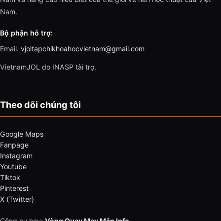
Nam.
Bộ phận hỗ trợ:
Email.
vjoltapchikhoahocvietnam@gmail.com
VietnamJOL do INASP tài trợ.
Theo dõi chúng tôi
Google Maps
Fanpage
Instagram
Youtube
Tiktok
Pinterest
X (Twitter)
Công cụ hay:
Vòng Quay May Mắn Info