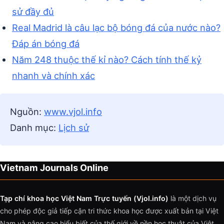
sử đầy đủ
Real Madrid là câu lạc bộ bóng đá của nước nào?
Đáp án bóng đá
Năm 248 thuộc thế kỉ nào? Cách tính thế kỷ
nhanh và chính xác
Nguồn:
www.vjol.info
Danh mục:
Lịch sử
Vietnam Journals Online
Tạp chí khoa học Việt Nam Trực tuyến (Vjol.info)
là một dịch vụ
cho phép độc giả tiếp cận tri thức khoa học được xuất bản tại Việt
Nam và nâng cao hiểu biết của thế giới về nền học thuật của Việt