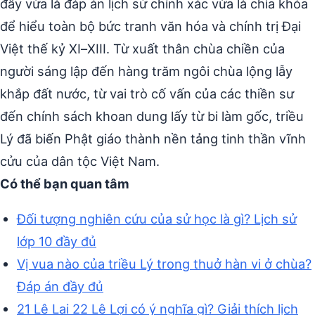
đây vừa là đáp án lịch sử chính xác vừa là chìa khóa
để hiểu toàn bộ bức tranh văn hóa và chính trị Đại
Việt thế kỷ XI–XIII. Từ xuất thân chùa chiền của
người sáng lập đến hàng trăm ngôi chùa lộng lẫy
khắp đất nước, từ vai trò cố vấn của các thiền sư
đến chính sách khoan dung lấy từ bi làm gốc, triều
Lý đã biến Phật giáo thành nền tảng tinh thần vĩnh
cửu của dân tộc Việt Nam.
Có thể bạn quan tâm
Đối tượng nghiên cứu của sử học là gì? Lịch sử
lớp 10 đầy đủ
Vị vua nào của triều Lý trong thuở hàn vi ở chùa?
Đáp án đầy đủ
21 Lê Lai 22 Lê Lợi có ý nghĩa gì? Giải thích lịch