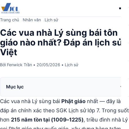
Me
Trang chủ
Nhân văn
Lịch sử
Các vua nhà Lý sùng bái tôn
giáo nào nhất? Đáp án lịch sử
Việt
Bởi
Fenwick Trần
•
20/05/2026
•
Lịch sử
Mục lục
Các vua nhà Lý sùng bái
Phật giáo
nhất — đây là
đáp án chính xác theo SGK Lịch sử lớp 7. Trong suốt
hơn
215 năm tồn tại (1009–1225)
, triều đình nhà Lý
coi Phật giáo như quốc giáo, xây dựng hàng trăm