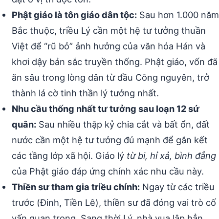
Phật giáo là tôn giáo dân tộc:
Sau hơn 1.000 năm
Bắc thuộc, triều Lý cần một hệ tư tưởng thuần
Việt để “rũ bỏ” ảnh hưởng của văn hóa Hán và
khơi dậy bản sắc truyền thống. Phật giáo, vốn đã
ăn sâu trong lòng dân từ đầu Công nguyên, trở
thành lá cờ tinh thần lý tưởng nhất.
Nhu cầu thống nhất tư tưởng sau loạn 12 sứ
quân:
Sau nhiều thập kỷ chia cắt và bất ổn, đất
nước cần một hệ tư tưởng đủ mạnh để gắn kết
các tầng lớp xã hội. Giáo lý
từ bi, hỉ xả, bình đẳng
của Phật giáo đáp ứng chính xác nhu cầu này.
Thiền sư tham gia triều chính:
Ngay từ các triều
trước (Đinh, Tiền Lê), thiền sư đã đóng vai trò cố
vấn quan trọng. Sang thời Lý, nhà vua lập hẳn