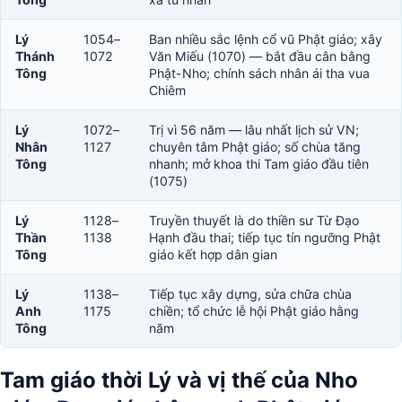
Lý
1054–
Ban nhiều sắc lệnh cổ vũ Phật giáo; xây
Thánh
1072
Văn Miếu (1070) — bắt đầu cân bằng
Tông
Phật-Nho; chính sách nhân ái tha vua
Chiêm
Lý
1072–
Trị vì 56 năm — lâu nhất lịch sử VN;
Nhân
1127
chuyên tâm Phật giáo; số chùa tăng
Tông
nhanh; mở khoa thi Tam giáo đầu tiên
(1075)
Lý
1128–
Truyền thuyết là do thiền sư Từ Đạo
Thần
1138
Hạnh đầu thai; tiếp tục tín ngưỡng Phật
Tông
giáo kết hợp dân gian
Lý
1138–
Tiếp tục xây dựng, sửa chữa chùa
Anh
1175
chiền; tổ chức lễ hội Phật giáo hằng
Tông
năm
Tam giáo thời Lý và vị thế của Nho