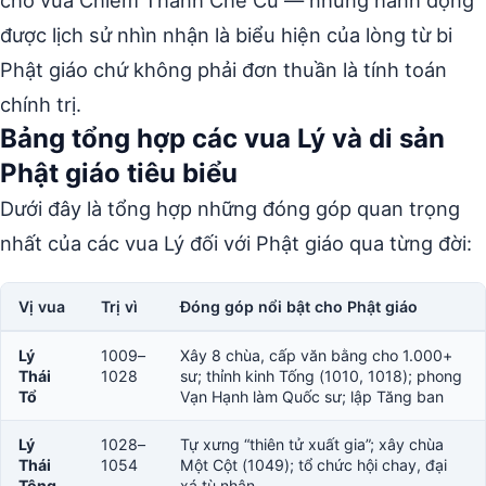
cho vua Chiêm Thành Chế Củ — những hành động
được lịch sử nhìn nhận là biểu hiện của lòng từ bi
Phật giáo chứ không phải đơn thuần là tính toán
chính trị.
Bảng tổng hợp các vua Lý và di sản
Phật giáo tiêu biểu
Dưới đây là tổng hợp những đóng góp quan trọng
nhất của các vua Lý đối với Phật giáo qua từng đời:
Vị vua
Trị vì
Đóng góp nổi bật cho Phật giáo
Lý
1009–
Xây 8 chùa, cấp văn bằng cho 1.000+
Thái
1028
sư; thỉnh kinh Tống (1010, 1018); phong
Tổ
Vạn Hạnh làm Quốc sư; lập Tăng ban
Lý
1028–
Tự xưng “thiên tử xuất gia”; xây chùa
Thái
1054
Một Cột (1049); tổ chức hội chay, đại
Tông
xá tù nhân