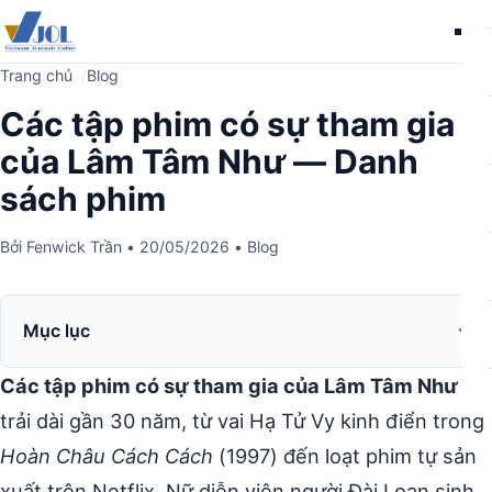
Me
Trang chủ
Blog
Các tập phim có sự tham gia
của Lâm Tâm Như — Danh
sách phim
Bởi
Fenwick Trần
•
20/05/2026
•
Blog
Mục lục
Các tập phim có sự tham gia của Lâm Tâm Như
trải dài gần 30 năm, từ vai Hạ Tử Vy kinh điển trong
Hoàn Châu Cách Cách
(1997) đến loạt phim tự sản
xuất trên Netflix. Nữ diễn viên người Đài Loan sinh