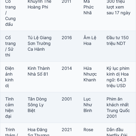
Cổ
Khuynh Thế
2011
Mã
300 triệu
trang
Hoàng Phi
Phức
lượt xem
/
Nhã
sau 17 ngày
Cung
đấu
Cổ
Tú Lệ Giang
2016
Âm Lệ
Đầu tư 150
trang
Sơn Trường
Hoa
triệu NDT
/ Sử
Ca Hành
thi
Điện
Kinh Thành
2014
Hứa
Kỷ lục phim
ảnh
Nhà Số 81
Nhược
kinh dị Hoa
kinh
Khanh
ngữ: 64,3
dị
triệu USD
Tình
Tân Dòng
2001
Lục
Phim ăn
cảm
Sông Ly
Như
khách nhất
hiện
Biệt
Bình
Trung Quốc
đại
2001
Trinh
Hoa Đăng
2021
Rose
Dẫn đầu
thám /
Sơ Thượng
Netflix Đài