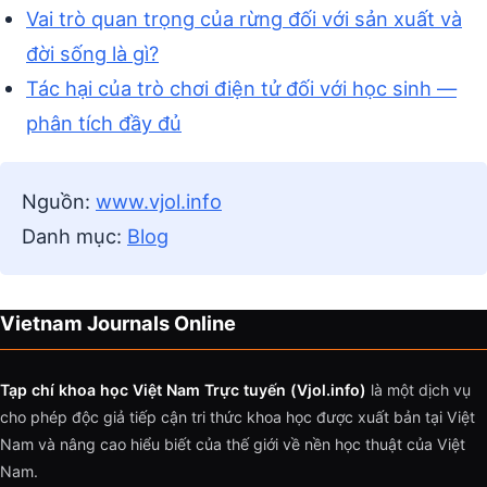
Vai trò quan trọng của rừng đối với sản xuất và
đời sống là gì?
Tác hại của trò chơi điện tử đối với học sinh —
phân tích đầy đủ
Nguồn:
www.vjol.info
Danh mục:
Blog
Vietnam Journals Online
Tạp chí khoa học Việt Nam Trực tuyến (Vjol.info)
là một dịch vụ
cho phép độc giả tiếp cận tri thức khoa học được xuất bản tại Việt
Nam và nâng cao hiểu biết của thế giới về nền học thuật của Việt
Nam.