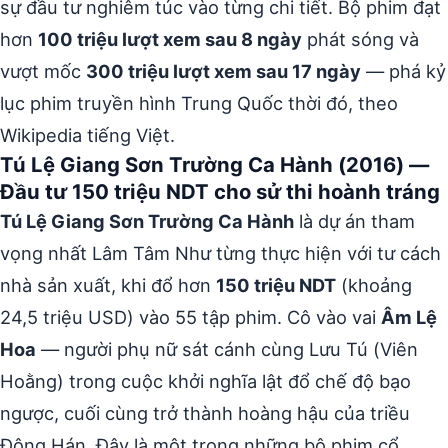
sự đầu tư nghiêm túc vào từng chi tiết. Bộ phim đạt
hơn
100 triệu lượt xem sau 8 ngày
phát sóng và
vượt mốc
300 triệu lượt xem sau 17 ngày
— phá kỷ
lục phim truyền hình Trung Quốc thời đó, theo
Wikipedia tiếng Việt.
Tú Lệ Giang Sơn Trường Ca Hành (2016) —
Đầu tư 150 triệu NDT cho sử thi hoành tráng
Tú Lệ Giang Sơn Trường Ca Hành
là dự án tham
vọng nhất Lâm Tâm Như từng thực hiện với tư cách
nhà sản xuất, khi đổ hơn
150 triệu NDT
(khoảng
24,5 triệu USD) vào 55 tập phim. Cô vào vai
Âm Lệ
Hoa
— người phụ nữ sát cánh cùng Lưu Tú (Viên
Hoằng) trong cuộc khởi nghĩa lật đổ chế độ bạo
ngược, cuối cùng trở thành hoàng hậu của triều
Đông Hán. Đây là một trong những bộ phim cổ