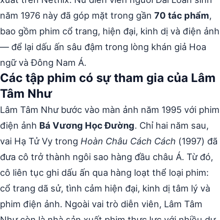
năm 1976 này đã góp mặt trong gần
70 tác phẩm
,
bao gồm phim cổ trang, hiện đại, kinh dị và điện ảnh
— để lại dấu ấn sâu đậm trong lòng khán giả Hoa
ngữ và Đông Nam Á.
Các tập phim có sự tham gia của Lâm
Tâm Như
Lâm Tâm Như bước vào màn ảnh năm 1995 với phim
điện ảnh
Bá Vương Học Đường
. Chỉ hai năm sau,
vai Hạ Tử Vy trong
Hoàn Châu Cách Cách
(1997) đã
đưa cô trở thành ngôi sao hàng đầu châu Á. Từ đó,
cô liên tục ghi dấu ấn qua hàng loạt thể loại phim:
cổ trang dã sử, tình cảm hiện đại, kinh dị tâm lý và
phim điện ảnh. Ngoài vai trò diễn viên, Lâm Tâm
Như còn là nhà sản xuất phim thực lực với nhiều dự