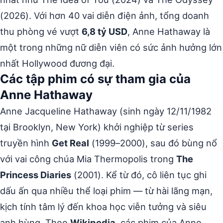
(2026). Với hơn 40 vai diễn điện ảnh, tổng doanh
thu phòng vé vượt
6,8 tỷ USD
, Anne Hathaway là
một trong những nữ diễn viên có sức ảnh hưởng lớn
nhất Hollywood đương đại.
Các tập phim có sự tham gia của
Anne Hathaway
Anne Jacqueline Hathaway (sinh ngày 12/11/1982
tại Brooklyn, New York) khởi nghiệp từ series
truyền hình
Get Real
(1999–2000), sau đó bùng nổ
với vai công chúa Mia Thermopolis trong
The
Princess Diaries
(2001). Kể từ đó, cô liên tục ghi
dấu ấn qua nhiều thể loại phim — từ hài lãng mạn,
kịch tính tâm lý đến khoa học viễn tưởng và siêu
anh hùng. Theo
Wikipedia
, các phim của Anne