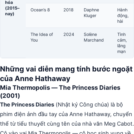
hóa
(2015–
Ocean’s 8
2018
Daphne
Hành
nay)
Kluger
động,
hài
The Idea of
2024
Solène
Tình
You
Marchand
cảm,
lãng
mạn
Những vai diễn mang tính bước ngoặt
của Anne Hathaway
Mia Thermopolis — The Princess Diaries
(2001)
The Princess Diaries
(Nhật ký Công chúa) là bộ
phim điện ảnh đầu tay của Anne Hathaway, chuyển
thể từ tiểu thuyết cùng tên của nhà văn Meg Cabot.
Cô vào vai Mia Thermopolis — cô học sinh vụng về,