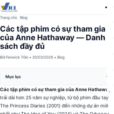
Me
Trang chủ
Blog
Các tập phim có sự tham gia
của Anne Hathaway — Danh
sách đầy đủ
Bởi
Fenwick Trần
•
30/03/2026
•
Blog
Mục lục
Các tập phim có sự tham gia của Anne Hathaway
trải dài hơn 25 năm sự nghiệp, từ bộ phim đầu tay
The Princess Diaries (2001) đến những dự án mới
nhất như The Idea of You (2024) và The Odyssey