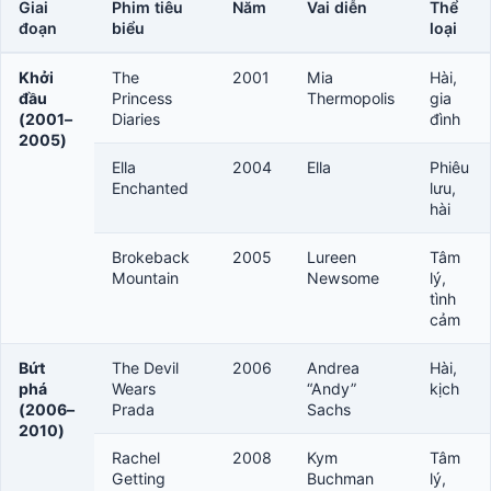
Giai
Phim tiêu
Năm
Vai diễn
Thể
đoạn
biểu
loại
Khởi
The
2001
Mia
Hài,
đầu
Princess
Thermopolis
gia
(2001–
Diaries
đình
2005)
Ella
2004
Ella
Phiêu
Enchanted
lưu,
hài
Brokeback
2005
Lureen
Tâm
Mountain
Newsome
lý,
tình
cảm
Bứt
The Devil
2006
Andrea
Hài,
phá
Wears
“Andy”
kịch
(2006–
Prada
Sachs
2010)
Rachel
2008
Kym
Tâm
Getting
Buchman
lý,