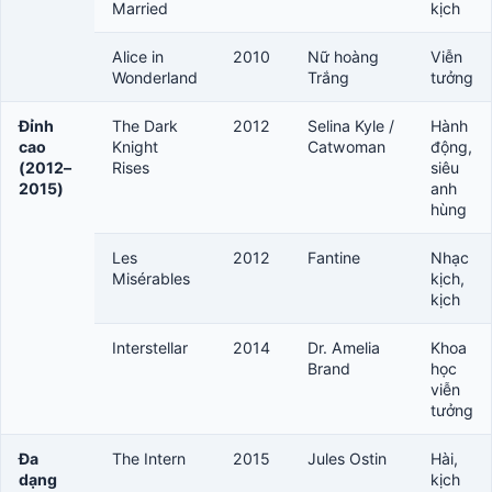
Married
kịch
Alice in
2010
Nữ hoàng
Viễn
Wonderland
Trắng
tưởng
Đỉnh
The Dark
2012
Selina Kyle /
Hành
cao
Knight
Catwoman
động,
(2012–
Rises
siêu
2015)
anh
hùng
Les
2012
Fantine
Nhạc
Misérables
kịch,
kịch
Interstellar
2014
Dr. Amelia
Khoa
Brand
học
viễn
tưởng
Đa
The Intern
2015
Jules Ostin
Hài,
dạng
kịch