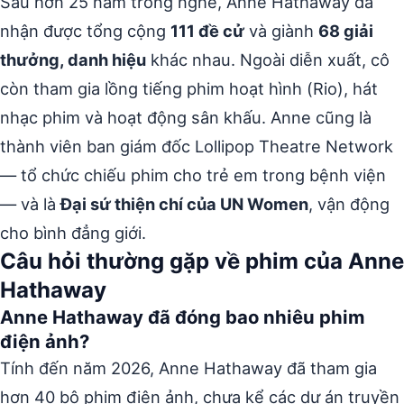
Sau hơn 25 năm trong nghề, Anne Hathaway đã
nhận được tổng cộng
111 đề cử
và giành
68 giải
thưởng, danh hiệu
khác nhau. Ngoài diễn xuất, cô
còn tham gia lồng tiếng phim hoạt hình (Rio), hát
nhạc phim và hoạt động sân khấu. Anne cũng là
thành viên ban giám đốc Lollipop Theatre Network
— tổ chức chiếu phim cho trẻ em trong bệnh viện
— và là
Đại sứ thiện chí của UN Women
, vận động
cho bình đẳng giới.
Câu hỏi thường gặp về phim của Anne
Hathaway
Anne Hathaway đã đóng bao nhiêu phim
điện ảnh?
Tính đến năm 2026, Anne Hathaway đã tham gia
hơn 40 bộ phim điện ảnh, chưa kể các dự án truyền