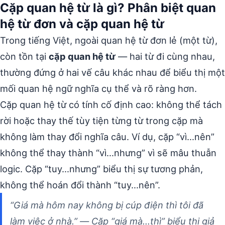
Cặp quan hệ từ là gì? Phân biệt quan
hệ từ đơn và cặp quan hệ từ
Trong tiếng Việt, ngoài quan hệ từ đơn lẻ (một từ),
còn tồn tại
cặp quan hệ từ
— hai từ đi cùng nhau,
thường đứng ở hai vế câu khác nhau để biểu thị một
mối quan hệ ngữ nghĩa cụ thể và rõ ràng hơn.
Cặp quan hệ từ có tính cố định cao: không thể tách
rời hoặc thay thế tùy tiện từng từ trong cặp mà
không làm thay đổi nghĩa câu. Ví dụ, cặp “vì…nên”
không thể thay thành “vì…nhưng” vì sẽ mâu thuẫn
logic. Cặp “tuy…nhưng” biểu thị sự tương phản,
không thể hoán đổi thành “tuy…nên”.
“Giá mà hôm nay không bị cúp điện
thì
tôi đã
làm việc ở nhà.” — Cặp “giá mà…thì” biểu thị giả