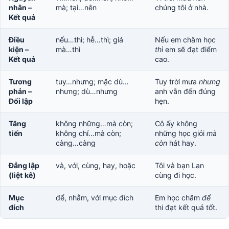
nhân –
mà; tại…nên
chúng tôi ở nhà.
Kết quả
Điều
nếu…thì; hễ…thì; giá
Nếu em chăm học
kiện –
mà…thì
thì
em sẽ đạt điểm
Kết quả
cao.
Tương
tuy…nhưng; mặc dù…
Tuy trời mưa
nhưng
phản –
nhưng; dù…nhưng
anh vẫn đến đúng
Đối lập
hẹn.
Tăng
không những…mà còn;
Cô ấy không
tiến
không chỉ…mà còn;
những học giỏi
mà
càng…càng
còn
hát hay.
Đẳng lập
và, với, cùng, hay, hoặc
Tôi và bạn Lan
(liệt kê)
cùng đi học.
Mục
để, nhằm, với mục đích
Em học chăm
để
đích
thi đạt kết quả tốt.