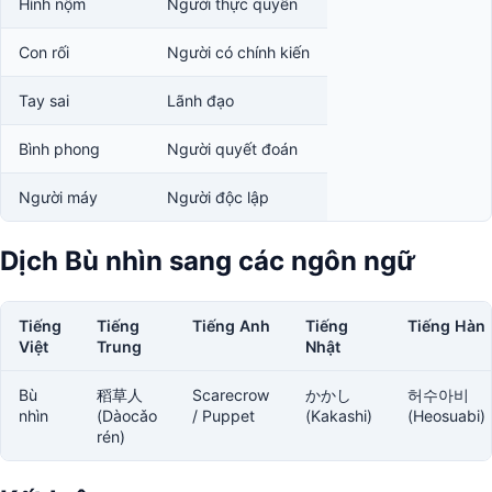
Hình nộm
Người thực quyền
Con rối
Người có chính kiến
Tay sai
Lãnh đạo
Bình phong
Người quyết đoán
Người máy
Người độc lập
Dịch Bù nhìn sang các ngôn ngữ
Tiếng
Tiếng
Tiếng Anh
Tiếng
Tiếng Hàn
Việt
Trung
Nhật
Bù
稻草人
Scarecrow
かかし
허수아비
nhìn
(Dàocǎo
/ Puppet
(Kakashi)
(Heosuabi)
rén)