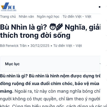
Me
Trang chủ
Nhân văn
Ngôn ngữ học
Từ điển Việt - Việt
Bù Nhìn là gì? 🧑‍🌾 Nghĩa, giải
thích trong đời sống
Bởi
Fenwick Trần
•
30/12/2025
•
Từ điển Việt - Việt
Mục lục
Bù nhìn là gì?
Bù nhìn là hình nộm được dựng trên
đồng ruộng để xua đuổi chim chóc, bảo vệ mùa
màng.
Ngoài ra, từ này còn mang nghĩa bóng chỉ
người không có thực quyền, chỉ làm theo ý người
khác. Cùng tìm hiểu nguồn gốc, cách dùng và các ví