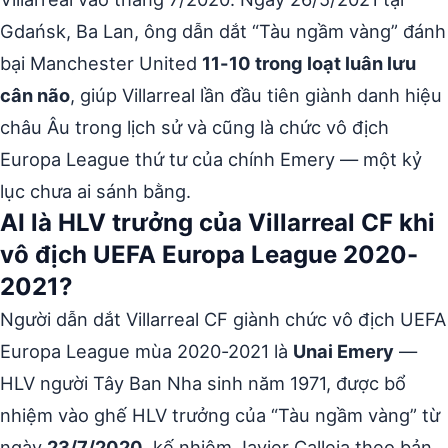
Gdańsk, Ba Lan, ông dẫn dắt “Tàu ngầm vàng” đánh
bại Manchester United
11-10 trong loạt luân lưu
cân não
, giúp Villarreal lần đầu tiên giành danh hiệu
châu Âu trong lịch sử và cũng là chức vô địch
Europa League thứ tư của chính Emery — một kỷ
lục chưa ai sánh bằng.
AI là HLV trưởng của Villarreal CF khi
vô địch UEFA Europa League 2020-
2021?
Người dẫn dắt Villarreal CF giành chức vô địch UEFA
Europa League mùa 2020-2021 là
Unai Emery
—
HLV người Tây Ban Nha sinh năm 1971, được bổ
nhiệm vào ghế HLV trưởng của “Tàu ngầm vàng” từ
ngày
23/7/2020
, kế nhiệm Javier Calleja theo bản