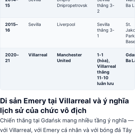
15
Dnipropetrovsk
thắng 3-
Ba L
2
2015–
Sevilla
Liverpool
Sevilla
St.
16
thắng 3-
Jak
1
Park
Base
2020–
Villarreal
Manchester
1-1
Gda
21
United
(hòa),
Ba L
Villarreal
thắng
11-10
luân lưu
Di sản Emery tại Villarreal và ý nghĩa
lịch sử của chức vô địch
Chiến thắng tại Gdańsk mang nhiều tầng ý nghĩa —
với Villarreal, với Emery cá nhân và với bóng đá Tây