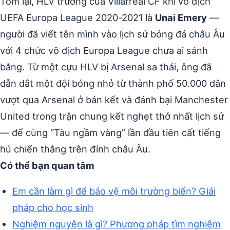
Tóm lại, HLV trưởng của Villarreal CF khi vô địch
UEFA Europa League 2020-2021 là
Unai Emery
—
người đã viết tên mình vào lịch sử bóng đá châu Âu
với 4 chức vô địch Europa League chưa ai sánh
bằng. Từ một cựu HLV bị Arsenal sa thải, ông đã
dẫn dắt một đội bóng nhỏ từ thành phố 50.000 dân
vượt qua Arsenal ở bán kết và đánh bại Manchester
United trong trận chung kết nghẹt thở nhất lịch sử
— để cùng “Tàu ngầm vàng” lần đầu tiên cất tiếng
hú chiến thắng trên đỉnh châu Âu.
Có thể bạn quan tâm
Em cần làm gì để bảo vệ môi trường biển? Giải
pháp cho học sinh
Nghiệm nguyên là gì? Phương pháp tìm nghiệm