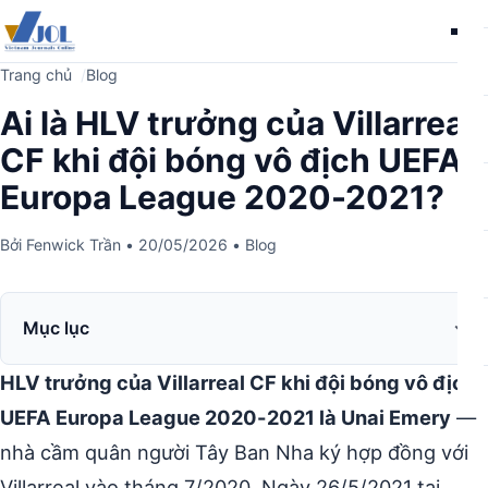
Me
Trang chủ
Blog
Ai là HLV trưởng của Villarreal
CF khi đội bóng vô địch UEFA
Europa League 2020-2021?
Bởi
Fenwick Trần
•
20/05/2026
•
Blog
Mục lục
HLV trưởng của Villarreal CF khi đội bóng vô địch
UEFA Europa League 2020-2021 là Unai Emery
—
nhà cầm quân người Tây Ban Nha ký hợp đồng với
Villarreal vào tháng 7/2020. Ngày 26/5/2021 tại