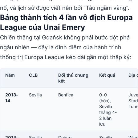
nổ, và lịch sử được viết nên bởi “Tàu ngầm vàng”.
Bảng thành tích 4 lần vô địch Europa
League của Unai Emery
Chiến thắng tại Gdańsk không phải bước đột phá
ngẫu nhiên — đây là đỉnh điểm của hành trình
thống trị Europa League kéo dài gần một thập kỷ:
Năm
CLB
Đối thủ chung
Kết quả
Địa 
kết
2013–
Sevilla
Benfica
0-0
Juve
14
(hòa),
Stad
Sevilla
Turi
thắng 4-
2 luân
lưu
2014–
Sevilla
Dnipro
Sevilla
War