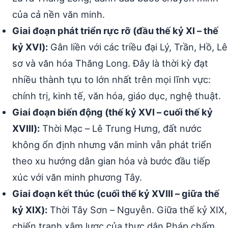
của cả nền văn minh.
Giai đoạn phát triển rực rỡ (đầu thế kỷ XI – thế
kỷ XVI):
Gắn liền với các triều đại Lý, Trần, Hồ, Lê
sơ và văn hóa Thăng Long. Đây là thời kỳ đạt
nhiều thành tựu to lớn nhất trên mọi lĩnh vực:
chính trị, kinh tế, văn hóa, giáo dục, nghệ thuật.
Giai đoạn biến động (thế kỷ XVI – cuối thế kỷ
XVIII):
Thời Mạc – Lê Trung Hưng, đất nước
không ổn định nhưng văn minh vẫn phát triển
theo xu hướng dân gian hóa và bước đầu tiếp
xúc với văn minh phương Tây.
Giai đoạn kết thúc (cuối thế kỷ XVIII – giữa thế
kỷ XIX):
Thời Tây Sơn – Nguyễn. Giữa thế kỷ XIX,
chiến tranh xâm lược của thực dân Pháp chấm