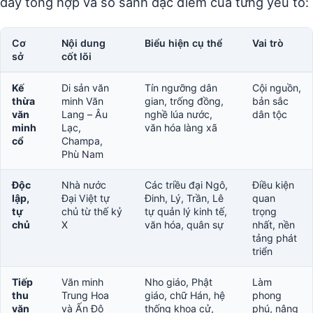
đây tổng hợp và so sánh đặc điểm của từng yếu tố:
Cơ
Nội dung
Biểu hiện cụ thể
Vai trò
sở
cốt lõi
Kế
Di sản văn
Tín ngưỡng dân
Cội nguồn,
thừa
minh Văn
gian, trống đồng,
bản sắc
văn
Lang – Âu
nghề lúa nước,
dân tộc
minh
Lạc,
văn hóa làng xã
cổ
Champa,
Phù Nam
Độc
Nhà nước
Các triều đại Ngô,
Điều kiện
lập,
Đại Việt tự
Đinh, Lý, Trần, Lê
quan
tự
chủ từ thế kỷ
tự quản lý kinh tế,
trọng
chủ
X
văn hóa, quân sự
nhất, nền
tảng phát
triển
Tiếp
Văn minh
Nho giáo, Phật
Làm
thu
Trung Hoa
giáo, chữ Hán, hệ
phong
văn
và Ấn Độ
thống khoa cử,
phú, nâng