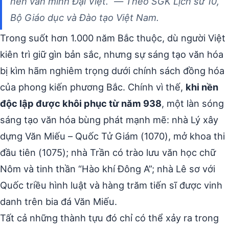
nền văn minh Đại Việt.” — Theo SGK Lịch sử 10,
Bộ Giáo dục và Đào tạo Việt Nam.
Trong suốt hơn 1.000 năm Bắc thuộc, dù người Việt
kiên trì giữ gìn bản sắc, nhưng sự sáng tạo văn hóa
bị kìm hãm nghiêm trọng dưới chính sách đồng hóa
của phong kiến phương Bắc. Chính vì thế,
khi nền
độc lập được khôi phục từ năm 938
, một làn sóng
sáng tạo văn hóa bùng phát mạnh mẽ: nhà Lý xây
dựng Văn Miếu – Quốc Tử Giám (1070), mở khoa thi
đầu tiên (1075); nhà Trần có trào lưu văn học chữ
Nôm và tinh thần “Hào khí Đông A”; nhà Lê sơ với
Quốc triều hình luật và hàng trăm tiến sĩ được vinh
danh trên bia đá Văn Miếu.
Tất cả những thành tựu đó chỉ có thể xảy ra trong