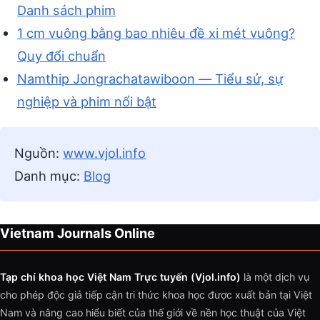
Danh sách phim
1 cm vuông bằng bao nhiêu đề xi mét vuông?
Quy đổi chuẩn
Namthip Jongrachatawiboon — Tiểu sử, sự
nghiệp và phim nổi bật
Nguồn:
www.vjol.info
Danh mục:
Blog
Vietnam Journals Online
Tạp chí khoa học Việt Nam Trực tuyến (Vjol.info)
là một dịch vụ
cho phép độc giả tiếp cận tri thức khoa học được xuất bản tại Việt
Nam và nâng cao hiểu biết của thế giới về nền học thuật của Việt