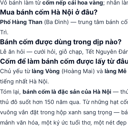
Vỏ bánh làm từ
cốm nếp cái hoa vàng
; nhân l
Mua bánh cốm Hà Nội ở đâu?
Phố Hàng Than
(Ba Đình) — trung tâm bánh cố
Trì.
Bánh cốm được dùng trong dịp nào?
Lễ ăn hỏi — cưới hỏi, giỗ chạp, Tết Nguyên Đán
Cốm để làm bánh cốm được lấy từ đâ
Chủ yếu từ
làng Vòng
(Hoàng Mai) và
làng Mễ 
tiếng nhất Hà Nội.
Tóm lại,
bánh cốm là đặc sản của Hà Nội
— thứ 
thủ đô suốt hơn 150 năm qua. Từ những hạt cố
vuông vắn đặt trong hộp xanh sang trọng — bá
mảnh văn hóa, một ký ức tuổi thơ, một nét đẹp