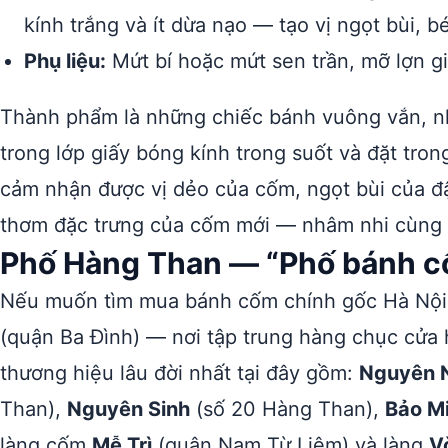
kính trắng và ít dừa nạo — tạo vị ngọt bùi,
Phụ liệu:
Mứt bí hoặc mứt sen trần, mỡ lợn 
Thành phẩm là những chiếc bánh vuông vắn, n
trong lớp giấy bóng kính trong suốt và đặt tr
cảm nhận được vị dẻo của cốm, ngọt bùi của đ
thơm đặc trưng của cốm mới — nhâm nhi cùng c
Phố Hàng Than — “Phố bánh c
Nếu muốn tìm mua bánh cốm chính gốc Hà Nội,
(quận Ba Đình) — nơi tập trung hàng chục cửa 
thương hiệu lâu đời nhất tại đây gồm:
Nguyên 
Than),
Nguyên Sinh
(số 20 Hàng Than),
Bảo M
làng cốm
Mễ Trì
(quận Nam Từ Liêm) và làng
V