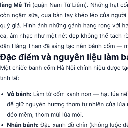
làng Mễ Trì
(quận Nam Từ Liêm). Những hạt cốm
còn ngậm sữa, qua bàn tay khéo léo của người 
quý giá. Hình ảnh những gánh hàng rong với hai
ca, âm nhạc như một nét đẹp không thể tách rờ
dân Hàng Than đã sáng tạo nên bánh cốm — mộ
Đặc điểm và nguyên liệu làm 
Một chiếc bánh cốm Hà Nội chính hiệu được tạ
tinh tế:
Vỏ bánh:
Làm từ cốm xanh non — hạt lúa nếp
để giữ nguyên hương thơm tự nhiên của lúa
dẻo mềm, thơm mùi lúa mới.
Nhân bánh:
Đậu xanh đồ chín (không luộc để