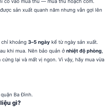
hỉ có vào mùa thu — mùa thu hoạch cốm.
 được sản xuất quanh năm nhưng vẫn gợi lên
 chỉ khoảng
3–5 ngày
kể từ ngày sản xuất.
au khi mua. Nên bảo quản ở
nhiệt độ phòng
,
 cứng lại và mất vị ngon. Vì vậy, hãy mua vừa
 quận Ba Đình.
iệu gì?