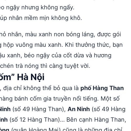
 béo ngậy nhưng không ngấy.
giúp nhân mềm mịn không khô.
hỏ nhắn, màu xanh non bóng láng, được gói
ong hộp vuông màu xanh. Khi thưởng thức, bạn
ậu xanh, béo ngậy của cốt dừa và hương
hén trà nóng thì càng tuyệt vời.
ốm” Hà Nội
 địa chỉ không thể bỏ qua là
phố Hàng Than
hàng bánh cốm gia truyền nổi tiếng. Một số
Ninh
(số 49 Hàng Than),
An Ninh
(số 49 Hàng
inh
(số 12 Hàng Than)… Bên cạnh Hàng Than,
òng
(quận Hoàng Mai) cũng là những địa chỉ