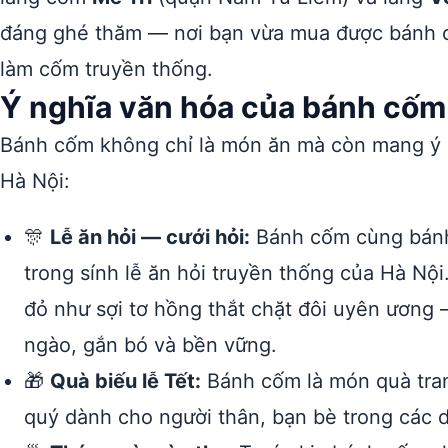
đáng ghé thăm — nơi bạn vừa mua được bánh c
làm cốm truyền thống.
Ý nghĩa văn hóa của bánh cốm
Bánh cốm không chỉ là món ăn mà còn mang ý n
Hà Nội:
🎊
Lễ ăn hỏi — cưới hỏi:
Bánh cốm cùng bánh 
trong sính lễ ăn hỏi truyền thống của Hà Nộ
đỏ như sợi tơ hồng thắt chặt đôi uyên ương
ngào, gắn bó và bền vững.
🎁
Quà biếu lễ Tết:
Bánh cốm là món quà trang
quý dành cho người thân, bạn bè trong các d