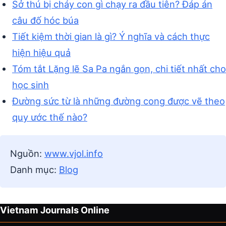
Sở thú bị cháy con gì chạy ra đầu tiên? Đáp án
câu đố hóc búa
Tiết kiệm thời gian là gì? Ý nghĩa và cách thực
hiện hiệu quả
Tóm tắt Lặng lẽ Sa Pa ngắn gọn, chi tiết nhất cho
học sinh
Đường sức từ là những đường cong được vẽ theo
quy ước thế nào?
Nguồn:
www.vjol.info
Danh mục:
Blog
Vietnam Journals Online