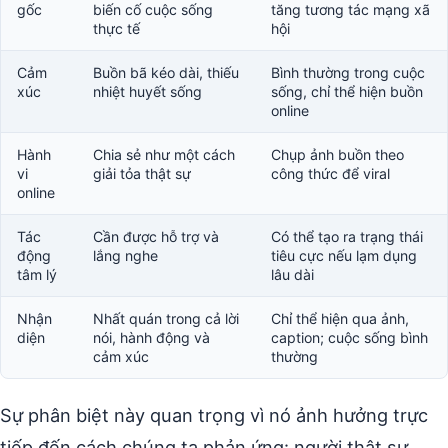
gốc
biến cố cuộc sống
tăng tương tác mạng xã
thực tế
hội
Cảm
Buồn bã kéo dài, thiếu
Bình thường trong cuộc
xúc
nhiệt huyết sống
sống, chỉ thể hiện buồn
online
Hành
Chia sẻ như một cách
Chụp ảnh buồn theo
vi
giải tỏa thật sự
công thức để viral
online
Tác
Cần được hỗ trợ và
Có thể tạo ra trạng thái
động
lắng nghe
tiêu cực nếu lạm dụng
tâm lý
lâu dài
Nhận
Nhất quán trong cả lời
Chỉ thể hiện qua ảnh,
diện
nói, hành động và
caption; cuộc sống bình
cảm xúc
thường
Sự phân biệt này quan trọng vì nó ảnh hưởng trực
tiếp đến cách chúng ta phản ứng: người thật sự