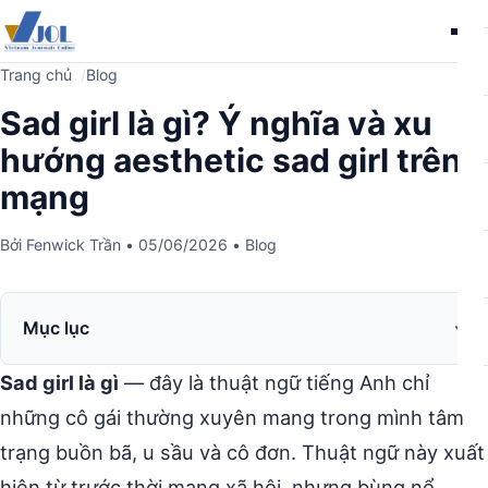
Me
Trang chủ
Blog
Sad girl là gì? Ý nghĩa và xu
hướng aesthetic sad girl trên
mạng
Bởi
Fenwick Trần
•
05/06/2026
•
Blog
Mục lục
Sad girl là gì
— đây là thuật ngữ tiếng Anh chỉ
những cô gái thường xuyên mang trong mình tâm
trạng buồn bã, u sầu và cô đơn. Thuật ngữ này xuất
hiện từ trước thời mạng xã hội, nhưng bùng nổ