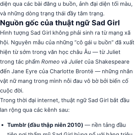
diện qua các bài đăng u buồn, ảnh đại diện tối màu,
và những dòng trạng thái đầy tâm trạng.
Nguồn gốc của thuật ngữ Sad Girl
Hình tượng Sad Girl không phải sinh ra từ mạng xã
hội. Nguyên mẫu của những “cô gái u buồn” đã xuất
hiện từ sớm trong văn học châu Âu — từ Juliet
trong tác phẩm
Romeo và Juliet
của Shakespeare
đến Jane Eyre của Charlotte Brontë — những nhân
vật nữ mang trong mình nỗi đau vô bờ bởi biến cố
cuộc đời.
Trong thời đại internet, thuật ngữ Sad Girl bắt đầu
lan rộng qua các kênh sau:
Tumblr (đầu thập niên 2010)
— nền tảng đầu
tiên nơi thẩm mỹ Sad Girl bùng nổ với hàng triệu