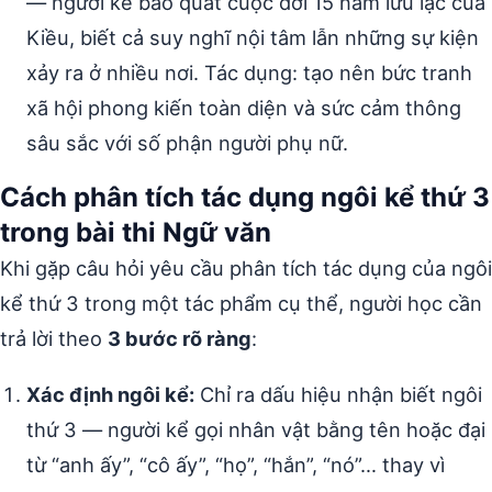
— người kể bao quát cuộc đời 15 năm lưu lạc của
Kiều, biết cả suy nghĩ nội tâm lẫn những sự kiện
xảy ra ở nhiều nơi. Tác dụng: tạo nên bức tranh
xã hội phong kiến toàn diện và sức cảm thông
sâu sắc với số phận người phụ nữ.
Cách phân tích tác dụng ngôi kể thứ 3
trong bài thi Ngữ văn
Khi gặp câu hỏi yêu cầu phân tích tác dụng của ngôi
kể thứ 3 trong một tác phẩm cụ thể, người học cần
trả lời theo
3 bước rõ ràng
:
Xác định ngôi kể:
Chỉ ra dấu hiệu nhận biết ngôi
thứ 3 — người kể gọi nhân vật bằng tên hoặc đại
từ “anh ấy”, “cô ấy”, “họ”, “hắn”, “nó”… thay vì