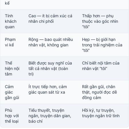
kể
Tính
Cao — ít bị cảm xúc cá
Thấp hơn — phụ
khách
nhân chi phối
thuộc vào góc nhìn
quan
“tôi”
Phạm
Rộng — bao quát nhiều
Hẹp — bị giới hạn
vi kể
nhân vật, không gian
trong trải nghiệm của
“tôi”
Thể
Biết được suy nghĩ của
Chỉ biết nội tâm của
hiện nội
tất cả nhân vật (toàn
nhân vật “tôi”
tâm
tri)
Cảm
Ít trực tiếp hơn, cảm
Rất gần gũi, chân
giác
giác quan sát từ xa
thật, người đọc dễ
gần gũi
đồng cảm
Phù
Tiểu thuyết, truyện
Hồi ký, tự truyện,
hợp với
ngắn, truyện dân gian,
truyện ngắn trữ tình
thể loại
báo chí