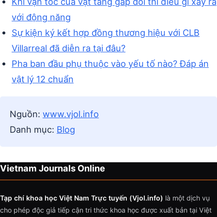
Khi vận tốc của vật tăng gấp đôi thì điều gì xảy ra
với động năng
Sự kiện ký kết hợp đồng thương hiệu với CLB
Villarreal đã diễn ra tại đâu?
Pha ban đầu phụ thuộc vào yếu tố nào? Đáp án
vật lý 12 chuẩn
Nguồn:
www.vjol.info
Danh mục:
Blog
Vietnam Journals Online
Tạp chí khoa học Việt Nam Trực tuyến (Vjol.info)
là một dịch vụ
cho phép độc giả tiếp cận tri thức khoa học được xuất bản tại Việt