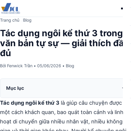
Me
Trang chủ
Blog
Tác dụng ngôi kể thứ 3 trong
văn bản tự sự — giải thích đầy
đủ
Bởi
Fenwick Trần
•
05/06/2026
•
Blog
Mục lục
Tác dụng ngôi kể thứ 3
là giúp câu chuyện được kể
một cách khách quan, bao quát toàn cảnh và linh
hoạt di chuyển giữa nhiều nhân vật, nhiều không
gian và thời gian khác nhau. Người kể chuyện ngôi