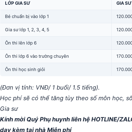
LỚP GIA SƯ
GIA SƯ
Bé chuẩn bị vào lớp 1
120.000
Gia sư lớp 1, 2, 3, 4, 5
120.00
Ôn thi lên lớp 6
120.000
Ôn thi lớp 6 vào trường chuyên
170.00
Ôn thi học sinh giỏi
170.00
(Đơn vị tính: VNĐ/ 1 buổi/ 1.5 tiếng).
Học phí sẽ có thể tăng tùy theo số môn học, s
Gia sư
Kính mời Quý Phụ huynh liên hệ HOTLINE/ZAL
dạy kèm tại nhà Miễn phí