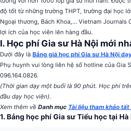
tưởng với hơn 1000 lớp gia sư mỗi năm. Được th
độ tốt từ những trường THPT, trường đại học l
Ngoại thương, Bách Khoa,… Vietnam Journals On
lợi ích của học viên lên hàng đầu.
I. Học phí Gia sư Hà Nội mới n
Dưới đây là
B
ảng giá học phí Gia sư Hà Nội dạ
Phụ huynh vui lòng liên hệ số hotline của Gia S
096.164.0826.
(Thời gian dạy một buổi là 90 phút. Học phí trê
đầu dạy học viên).
Xem thêm về
Danh mục
Tài liệu tham khảo tất
1. Bảng học phí Gia sư Tiểu học tại Hà N