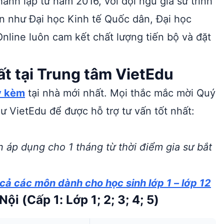
ành lập từ năm 2016, với đội ngũ gia sư trình
ớn như Đại học Kinh tế Quốc dân, Đại học
line luôn cam kết chất lượng tiến bộ và đặt
hất tại Trung tâm VietEdu
y kèm
tại nhà mới nhất. Mọi thắc mắc mời Quý
ư VietEdu để được hỗ trợ tư vấn tốt nhất:
n áp dụng cho 1 tháng từ thời điểm gia sư bắt
 cả các môn dành cho học sinh lớp 1 – lớp 12
ội (Cấp 1: Lớp 1; 2; 3; 4; 5)