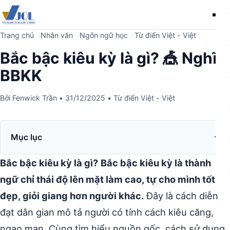
Me
Trang chủ
Nhân văn
Ngôn ngữ học
Từ điển Việt - Việt
Bắc bậc kiêu kỳ là gì? 🎪 Nghĩa
BBKK
Bởi
Fenwick Trần
•
31/12/2025
•
Từ điển Việt - Việt
Mục lục
Bắc bậc kiêu kỳ là gì?
Bắc bậc kiêu kỳ là thành
ngữ chỉ thái độ lên mặt làm cao, tự cho mình tốt
đẹp, giỏi giang hơn người khác.
Đây là cách diễn
đạt dân gian mô tả người có tính cách kiêu căng,
ngạo mạn. Cùng tìm hiểu nguồn gốc, cách sử dụng