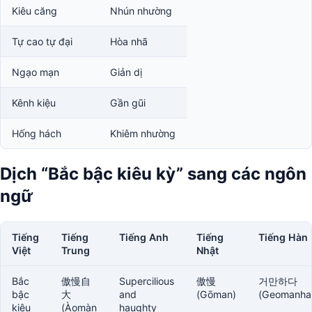
Kiêu căng
Nhún nhường
Tự cao tự đại
Hòa nhã
Ngạo mạn
Giản dị
Kênh kiệu
Gần gũi
Hống hách
Khiêm nhường
Dịch “Bắc bậc kiêu kỳ” sang các ngôn
ngữ
Tiếng
Tiếng
Tiếng Anh
Tiếng
Tiếng Hàn
Việt
Trung
Nhật
Bắc
傲慢自
Supercilious
傲慢
거만하다
bậc
大
and
(Gōman)
(Geomanha
kiêu
(Àomàn
haughty