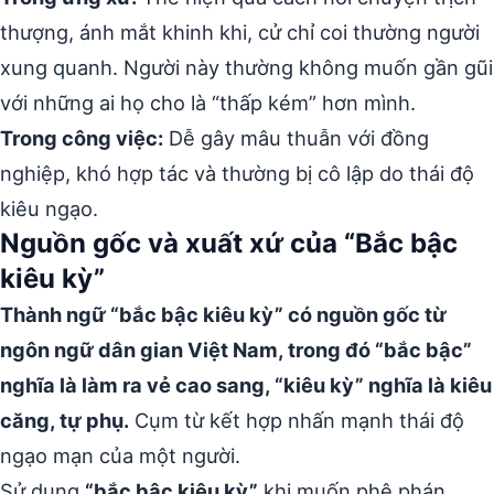
thượng, ánh mắt khinh khi, cử chỉ coi thường người
xung quanh. Người này thường không muốn gần gũi
với những ai họ cho là “thấp kém” hơn mình.
Trong công việc:
Dễ gây mâu thuẫn với đồng
nghiệp, khó hợp tác và thường bị cô lập do thái độ
kiêu ngạo.
Nguồn gốc và xuất xứ của “Bắc bậc
kiêu kỳ”
Thành ngữ “bắc bậc kiêu kỳ” có nguồn gốc từ
ngôn ngữ dân gian Việt Nam, trong đó “bắc bậc”
nghĩa là làm ra vẻ cao sang, “kiêu kỳ” nghĩa là kiêu
căng, tự phụ.
Cụm từ kết hợp nhấn mạnh thái độ
ngạo mạn của một người.
Sử dụng
“bắc bậc kiêu kỳ”
khi muốn phê phán,