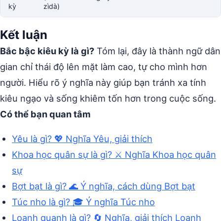
kỳ
zìdà)
Kết luận
Bắc bậc kiêu kỳ là gì?
Tóm lại, đây là thành ngữ dân
gian chỉ thái độ lên mặt làm cao, tự cho mình hơn
người. Hiểu rõ ý nghĩa này giúp bạn tránh xa tính
kiêu ngạo và sống khiêm tốn hơn trong cuộc sống.
Có thể bạn quan tâm
Yêu là gì? 💖 Nghĩa Yêu, giải thích
Khoa học quân sự là gì? ⚔️ Nghĩa Khoa học quân
sự
Bợt bạt là gì? 🌊 Ý nghĩa, cách dùng Bợt bạt
Túc nho là gì? 🎓 Ý nghĩa Túc nho
Loanh quanh là gì? 🔄 Nghĩa, giải thích Loanh