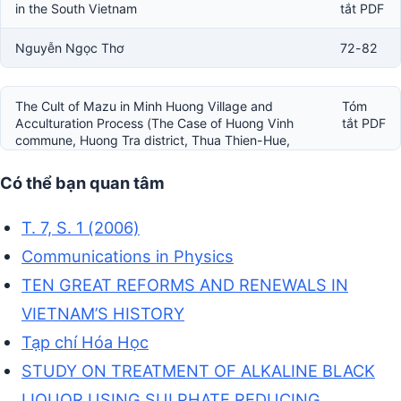
in the South Vietnam
tắt PDF
Nguyễn Ngọc Thơ
72-82
The Cult of Mazu in Minh Huong Village and
Tóm
Acculturation Process (The Case of Huong Vinh
tắt PDF
commune, Huong Tra district, Thua Thien-Hue,
Vietnam)
Có thể bạn quan tâm
Phan Thị Hoa Lý
T. 7, S. 1 (2006)
Communications in Physics
TEN GREAT REFORMS AND RENEWALS IN
VIETNAM’S HISTORY
Tạp chí Hóa Học
STUDY ON TREATMENT OF ALKALINE BLACK
LIQUOR USING SULPHATE REDUCING