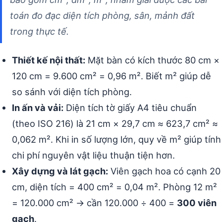
toán đo đạc diện tích phòng, sân, mảnh đất
trong thực tế.
Thiết kế nội thất:
Mặt bàn có kích thước 80 cm ×
120 cm = 9.600 cm² = 0,96 m². Biết m² giúp dễ
so sánh với diện tích phòng.
In ấn và vải:
Diện tích tờ giấy A4 tiêu chuẩn
(theo ISO 216) là 21 cm × 29,7 cm ≈ 623,7 cm² ≈
0,062 m². Khi in số lượng lớn, quy về m² giúp tính
chi phí nguyên vật liệu thuận tiện hơn.
Xây dựng và lát gạch:
Viên gạch hoa có cạnh 20
cm, diện tích = 400 cm² = 0,04 m². Phòng 12 m²
= 120.000 cm² → cần 120.000 ÷ 400 =
300 viên
gạch
.