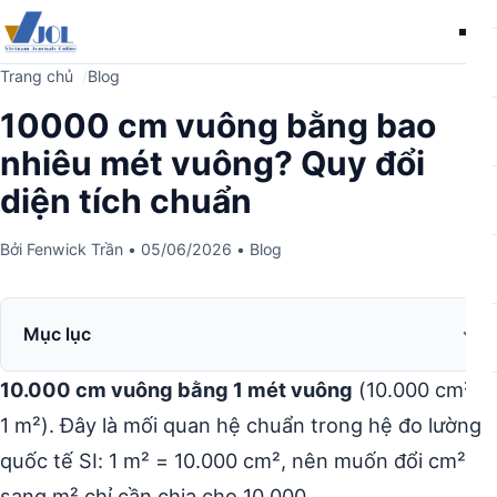
Me
Trang chủ
Blog
10000 cm vuông bằng bao
nhiêu mét vuông? Quy đổi
diện tích chuẩn
Bởi
Fenwick Trần
•
05/06/2026
•
Blog
Mục lục
10.000 cm vuông bằng 1 mét vuông
(10.000 cm² =
1 m²). Đây là mối quan hệ chuẩn trong hệ đo lường
quốc tế SI: 1 m² = 10.000 cm², nên muốn đổi cm²
sang m² chỉ cần chia cho 10.000.