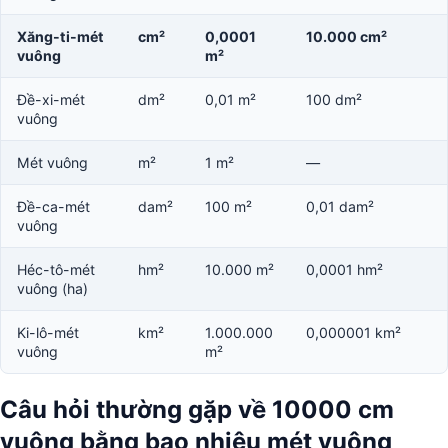
Xăng-ti-mét
cm²
0,0001
10.000 cm²
vuông
m²
Đề-xi-mét
dm²
0,01 m²
100 dm²
vuông
Mét vuông
m²
1 m²
—
Đề-ca-mét
dam²
100 m²
0,01 dam²
vuông
Héc-tô-mét
hm²
10.000 m²
0,0001 hm²
vuông (ha)
Ki-lô-mét
km²
1.000.000
0,000001 km²
vuông
m²
Câu hỏi thường gặp về 10000 cm
vuông bằng bao nhiêu mét vuông