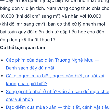
— đây là mối quan hệ đặc biệt và dễ nhớ nhất trong
bảng đơn vị diện tích. Nắm vững công thức chia cho
10.000 (khi đổi cm² sang m²) và nhân với 10.000
(khi đổi m² sang cm²), bạn có thể xử lý nhanh mọi
bài toán quy đổi diện tích từ cấp tiểu học cho đến
ứng dụng kỹ thuật thực tế.
Có thể bạn quan tâm
Các phim của đạo diễn Trương Nghệ Mưu —
Danh sách đầy đủ nhất
Cái gì người mua biết, người bán biết, người xài
không bao giờ biết?
Sông gì nhỏ nhất ở nhà? Đáp án câu đố mẹo chơi
chữ vui nhộn
Đặc điểm của mùa xuân — thời tiết, cảnh vật tiêu