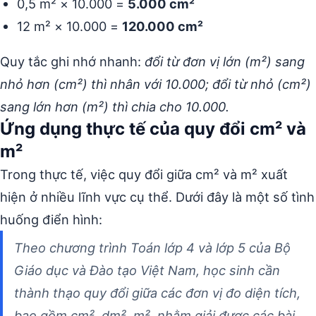
0,5 m² × 10.000 =
5.000 cm²
12 m² × 10.000 =
120.000 cm²
Quy tắc ghi nhớ nhanh:
đổi từ đơn vị lớn (m²) sang
nhỏ hơn (cm²) thì nhân với 10.000; đổi từ nhỏ (cm²)
sang lớn hơn (m²) thì chia cho 10.000.
Ứng dụng thực tế của quy đổi cm² và
m²
Trong thực tế, việc quy đổi giữa cm² và m² xuất
hiện ở nhiều lĩnh vực cụ thể. Dưới đây là một số tình
huống điển hình:
Theo chương trình Toán lớp 4 và lớp 5 của Bộ
Giáo dục và Đào tạo Việt Nam, học sinh cần
thành thạo quy đổi giữa các đơn vị đo diện tích,
bao gồm cm², dm², m², nhằm giải được các bài