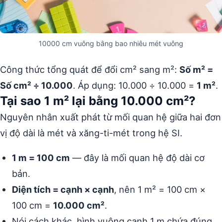
10000 cm vuông bằng bao nhiêu mét vuông
Công thức tổng quát để đổi cm² sang m²:
Số m² =
Số cm² ÷ 10.000
. Áp dụng: 10.000 ÷ 10.000 =
1 m²
.
Tại sao 1 m² lại bằng 10.000 cm²?
Nguyên nhân xuất phát từ mối quan hệ giữa hai đơn
vị độ dài là mét và xăng-ti-mét trong hệ SI.
1 m = 100 cm
— đây là mối quan hệ độ dài cơ
bản.
Diện tích = cạnh × cạnh
, nên 1 m² = 100 cm ×
100 cm =
10.000 cm²
.
Nói cách khác, hình vuông cạnh 1 m chứa đúng