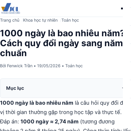
Me
Trang chủ
Khoa học tự nhiên
Toán học
1000 ngày là bao nhiêu năm?
Cách quy đổi ngày sang năm
chuẩn
Bởi
Fenwick Trần
•
19/05/2026
•
Toán học
Mục lục
1000 ngày là bao nhiêu năm
là câu hỏi quy đổi đơn
vị thời gian thường gặp trong học tập và thực tế.
Đáp án:
1000 ngày ≈ 2,74 năm
(tương đương
khoảng 2 năm 8 tháng 25 ngày). Công thức tính: lấy