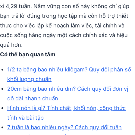
xỉ 4,29 tuần. Nắm vững con số này không chỉ giúp
bạn trả lời đúng trong học tập mà còn hỗ trợ thiết
thực cho việc lập kế hoạch làm việc, tài chính và
cuộc sống hàng ngày một cách chính xác và hiệu
quả hơn.
Có thể bạn quan tâm
1/2 tạ bằng bao nhiêu kilôgam? Quy đổi phân số
khối lượng chuẩn
20cm bằng bao nhiêu dm? Cách quy đổi đơn vị
độ dài nhanh chuẩn
Hình nón là gì? Tính chất, khối nón, công thức
tính và bài tập
7 tuần là bao nhiêu ngày? Cách quy đổi tuần