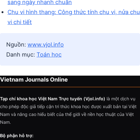
sang ngày nhanh chuẩn
Chu vi hình thang: Công thức tính chu vi, nửa chu
vi chi tiết
Nguồn:
www.vjol.info
Danh mục:
Toán học
Vietnam Journals Online
Tạp chí khoa học Việt Nam Trực tuyến (Vjol.info)
là một dịch vụ
cho phép độc giả tiếp cận tri thức khoa học được xuất bản tại Việt
Nam và nâng cao hiểu biết của thế giới về nền học thuật của Việt
Nam.
Bộ phận hỗ trợ: