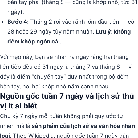
bàn tay phải (tháng 8 — cũng là khớp nhô, tức 31
ngày).
Bước 4:
Tháng 2 rơi vào rãnh lõm đầu tiên — có
28 hoặc 29 ngày tùy năm nhuận.
Lưu ý: không
đếm khớp ngón cái.
Với mẹo này, bạn sẽ nhận ra ngay rằng hai tháng
liên tiếp đều có 31 ngày là tháng 7 và tháng 8 — vì
đây là điểm “chuyển tay” duy nhất trong bộ đếm
bàn tay, nơi hai khớp nhô nằm cạnh nhau.
Nguồn gốc tuần 7 ngày và lịch sử thú
vị ít ai biết
Chu kỳ 7 ngày mỗi tuần không phải quy ước tự
nhiên mà là
sản phẩm của lịch sử và văn hóa nhân
loại
. Theo Wikipedia, nguồn gốc tuần 7 ngày gắn