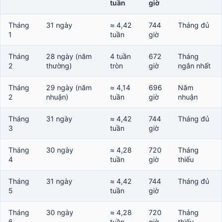
tuần
giờ
Tháng
31 ngày
≈ 4,42
744
Tháng đủ
1
tuần
giờ
Tháng
28 ngày (năm
4 tuần
672
Tháng
2
thường)
tròn
giờ
ngắn nhất
Tháng
29 ngày (năm
≈ 4,14
696
Năm
2
nhuận)
tuần
giờ
nhuận
Tháng
31 ngày
≈ 4,42
744
Tháng đủ
3
tuần
giờ
Tháng
30 ngày
≈ 4,28
720
Tháng
4
tuần
giờ
thiếu
Tháng
31 ngày
≈ 4,42
744
Tháng đủ
5
tuần
giờ
Tháng
30 ngày
≈ 4,28
720
Tháng
6
tuần
giờ
thiếu