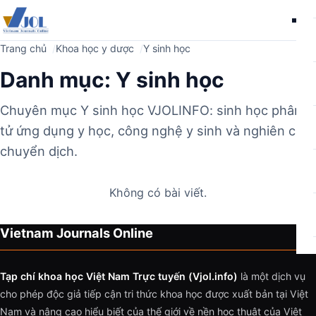
Me
Trang chủ
Khoa học y dược
Y sinh học
Danh mục:
Y sinh học
Chuyên mục Y sinh học VJOLINFO: sinh học phân
tử ứng dụng y học, công nghệ y sinh và nghiên cứu
chuyển dịch.
Không có bài viết.
Vietnam Journals Online
Tạp chí khoa học Việt Nam Trực tuyến (Vjol.info)
là một dịch vụ
cho phép độc giả tiếp cận tri thức khoa học được xuất bản tại Việt
Nam và nâng cao hiểu biết của thế giới về nền học thuật của Việt