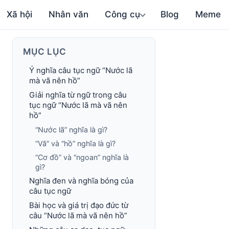
Xã hội
Nhân văn
Công cụ
Blog
Meme
MỤC LỤC
Ý nghĩa câu tục ngữ “Nước lã
mà vã nên hồ”
Giải nghĩa từ ngữ trong câu
tục ngữ “Nước lã mà vã nên
hồ”
“Nước lã” nghĩa là gì?
“Vã” và “hồ” nghĩa là gì?
“Cơ đồ” và “ngoan” nghĩa là
gì?
Nghĩa đen và nghĩa bóng của
câu tục ngữ
Bài học và giá trị đạo đức từ
câu “Nước lã mà vã nên hồ”