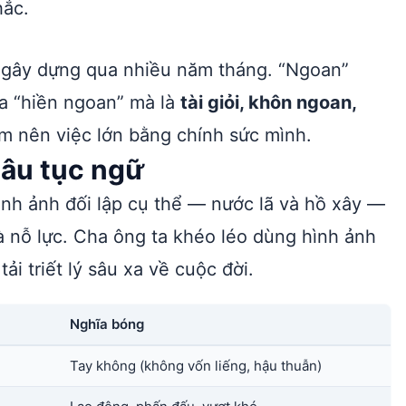
hắc.
ợc gây dựng qua nhiều năm tháng. “Ngoan”
a “hiền ngoan” mà là
tài giỏi, khôn ngoan,
àm nên việc lớn bằng chính sức mình.
câu tục ngữ
nh ảnh đối lập cụ thể — nước lã và hồ xây —
à nỗ lực. Cha ông ta khéo léo dùng hình ảnh
i triết lý sâu xa về cuộc đời.
Nghĩa bóng
Tay không (không vốn liếng, hậu thuẫn)