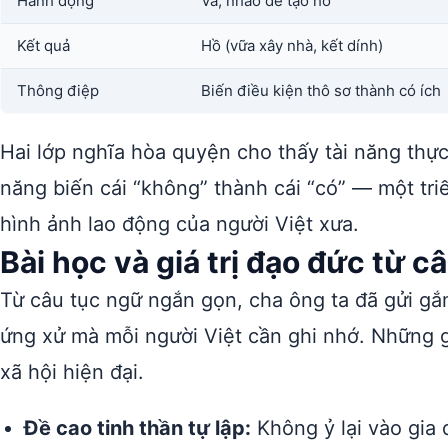
Hành động
Vã, nhào để tạo hồ
Kết quả
Hồ (vữa xây nhà, kết dính)
Thông điệp
Biến điều kiện thô sơ thành có ích
Hai lớp nghĩa hòa quyện cho thấy tài năng thự
năng biến cái “không” thành cái “có” — một triế
hình ảnh lao động của người Việt xưa.
Bài học và giá trị đạo đức từ 
Từ câu tục ngữ ngắn gọn, cha ông ta đã gửi gắ
ứng xử mà mỗi người Việt cần ghi nhớ. Những gi
xã hội hiện đại.
Đề cao tinh thần tự lập:
Không ỷ lại vào gia 