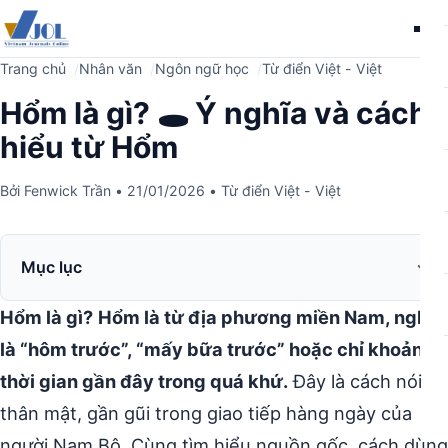
Me
Trang chủ
Nhân văn
Ngôn ngữ học
Từ điển Việt - Việt
Hổm là gì? 🕳️ Ý nghĩa và cách
hiểu từ Hổm
Bởi
Fenwick Trần
•
21/01/2026
•
Từ điển Việt - Việt
Mục lục
Hổm là gì?
Hổm là từ địa phương miền Nam, nghĩa
là “hôm trước”, “mấy bữa trước” hoặc chỉ khoảng
thời gian gần đây trong quá khứ.
Đây là cách nói
thân mật, gần gũi trong giao tiếp hàng ngày của
người Nam Bộ. Cùng tìm hiểu nguồn gốc, cách dùng