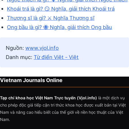
Khoái trá là gì? 😏 Nghĩa, giải thích Khoái trá
Thượng sĩ là gì? ⚔️ Nghĩa Thượng sĩ
Ong bầu là gì? 🐝 Nghĩa, giải thích Ong bầu
Nguồn:
www.vjol.info
Danh mục:
Từ điển Việt - Việt
Vietnam Journals Online
Tạp chí khoa học Việt Nam Trực tuyến (Vjol.info)
là một dịch vụ
cho phép độc giả tiếp cận tri thức khoa học được xuất bản tại Việt
Nam và nâng cao hiểu biết của thế giới về nền học thuật của Việt
Nam.