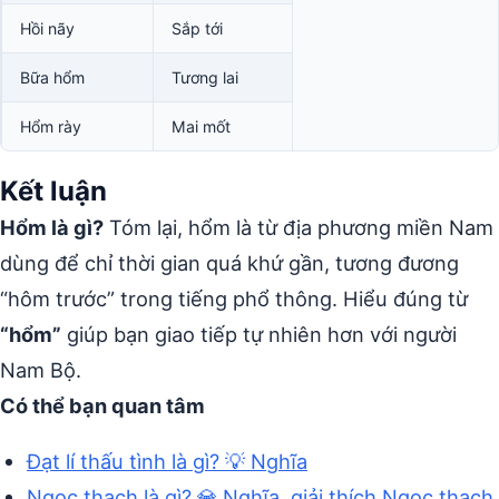
Hồi nãy
Sắp tới
Bữa hổm
Tương lai
Hổm rày
Mai mốt
Kết luận
Hổm là gì?
Tóm lại, hổm là từ địa phương miền Nam
dùng để chỉ thời gian quá khứ gần, tương đương
“hôm trước” trong tiếng phổ thông. Hiểu đúng từ
“hổm”
giúp bạn giao tiếp tự nhiên hơn với người
Nam Bộ.
Có thể bạn quan tâm
Đạt lí thấu tình là gì? 💡 Nghĩa
Ngọc thạch là gì? 💎 Nghĩa, giải thích Ngọc thạch