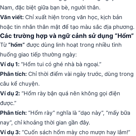
Nam, đặc biệt giữa bạn bè, người thân.
Văn viết:
Chỉ xuất hiện trong văn học, kịch bản
hoặc tin nhắn thân mật để tạo màu sắc địa phương.
Các trường hợp và ngữ cảnh sử dụng “Hổm”
Từ
“hổm”
được dùng linh hoạt trong nhiều tình
huống giao tiếp thường ngày:
Ví dụ 1:
“Hổm tui có ghé nhà bà ngoại.”
Phân tích:
Chỉ thời điểm vài ngày trước, dùng trong
câu kể chuyện.
Ví dụ 2:
“Hổm rày bận quá nên không gọi điện
được.”
Phân tích:
“Hổm rày” nghĩa là “dạo này”, “mấy bữa
nay”, chỉ khoảng thời gian gần đây.
Ví dụ 3:
“Cuốn sách hổm mày cho mượn hay lắm!”