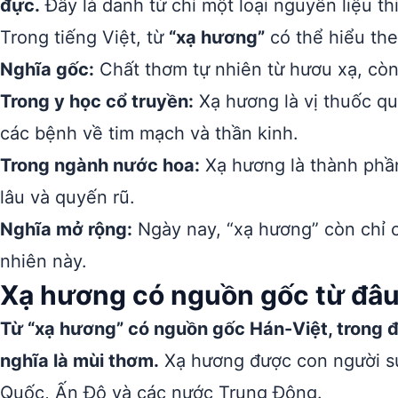
đực.
Đây là danh từ chỉ một loại nguyên liệu t
Trong tiếng Việt, từ
“xạ hương”
có thể hiểu the
Nghĩa gốc:
Chất thơm tự nhiên từ hươu xạ, còn
Trong y học cổ truyền:
Xạ hương là vị thuốc qu
các bệnh về tim mạch và thần kinh.
Trong ngành nước hoa:
Xạ hương là thành phầ
lâu và quyến rũ.
Nghĩa mở rộng:
Ngày nay, “xạ hương” còn chỉ 
nhiên này.
Xạ hương có nguồn gốc từ đâ
Từ “xạ hương” có nguồn gốc Hán-Việt, trong đ
nghĩa là mùi thơm.
Xạ hương được con người s
Quốc, Ấn Độ và các nước Trung Đông.