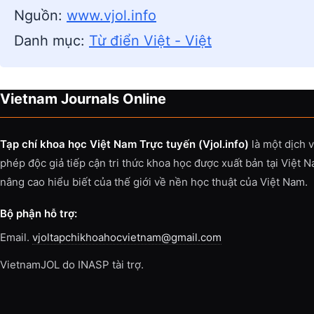
Nguồn:
www.vjol.info
Danh mục:
Từ điển Việt - Việt
Vietnam Journals Online
Tạp chí khoa học Việt Nam Trực tuyến (Vjol.info)
là một dịch 
phép độc giả tiếp cận tri thức khoa học được xuất bản tại Việt 
nâng cao hiểu biết của thế giới về nền học thuật của Việt Nam.
Bộ phận hỗ trợ:
Email.
vjoltapchikhoahocvietnam@gmail.com
VietnamJOL do INASP tài trợ.