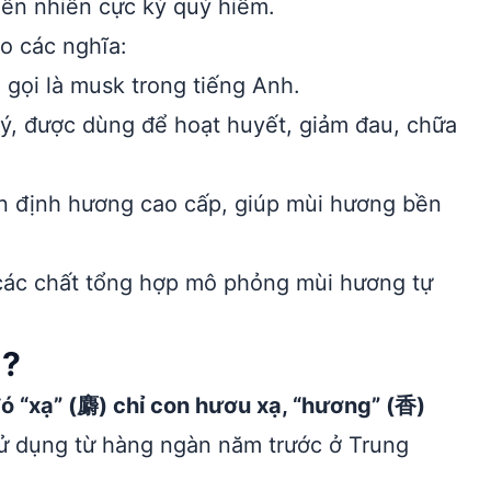
hiên nhiên cực kỳ quý hiếm.
o các nghĩa:
 gọi là musk trong tiếng Anh.
ý, được dùng để hoạt huyết, giảm đau, chữa
n định hương cao cấp, giúp mùi hương bền
các chất tổng hợp mô phỏng mùi hương tự
u?
ó “xạ” (麝) chỉ con hươu xạ, “hương” (香)
ử dụng từ hàng ngàn năm trước ở Trung