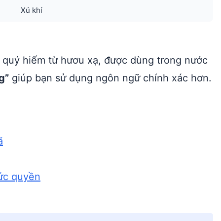
Xú khí
m quý hiếm từ hươu xạ, được dùng trong nước
g”
giúp bạn sử dụng ngôn ngữ chính xác hơn.
ã
hức quyền