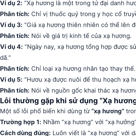
Ví dụ 2:
“Xạ hương là một trong tứ đại danh hư
Phân tích:
Chỉ vị thuốc quý trong y học cổ truy
Ví dụ 3:
“Giá xạ hương thiên nhiên có thể lên 
Phân tích:
Nói về giá trị kinh tế của xạ hương.
Ví dụ 4:
“Ngày nay, xạ hương tổng hợp được sử
dã.”
Phân tích:
Chỉ loại xạ hương nhân tạo thay thế.
Ví dụ 5:
“Hươu xạ được nuôi để thu hoạch xạ h
Phân tích:
Nói về nguồn gốc khai thác xạ hươn
Lỗi thường gặp khi sử dụng “Xạ hươn
Một số lỗi phổ biến khi dùng từ
“xạ hương”
tron
Trường hợp 1:
Nhầm “xạ hương” với “xạ hưởng”
Cách dùng đúng:
Luôn viết là “xạ hương” với d