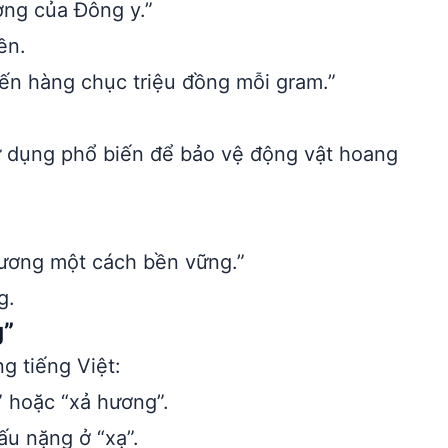
ơng của Đông y.”
ền.
đến hàng chục triệu đồng mỗi gram.”
 dụng phổ biến để bảo vệ động vật hoang
ương một cách bền vững.”
g.
g”
g tiếng Việt:
 hoặc “xả hương”.
ấu nặng ở “xạ”.