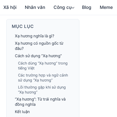
Xã hội
Nhân văn
Công cụ
Blog
Meme
MỤC LỤC
Xạ hương nghĩa là gì?
Xạ hương có nguồn gốc từ
đâu?
Cách sử dụng “Xạ hương”
Cách dùng “Xạ hương” trong
tiếng Việt
Các trường hợp và ngữ cảnh
sử dụng “Xạ hương”
Lỗi thường gặp khi sử dụng
“Xạ hương”
“Xạ hương”: Từ trái nghĩa và
đồng nghĩa
Kết luận